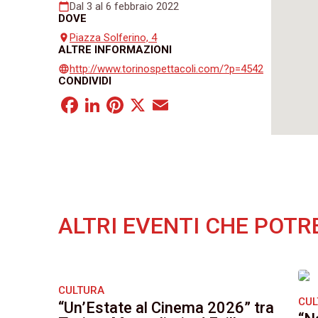
Dal 3 al 6 febbraio 2022
calendar_today
DOVE
Piazza Solferino, 4
place
ALTRE INFORMAZIONI
http://www.torinospettacoli.com/?p=4542
language
CONDIVIDI
Facebook
LinkedIn
Pinterest
X
Email
ALTRI EVENTI CHE POTR
CULTURA
CU
“Un’Estate al Cinema 2026” tra