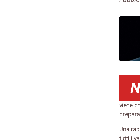
viene c
prepara
Una rap
tutti i 