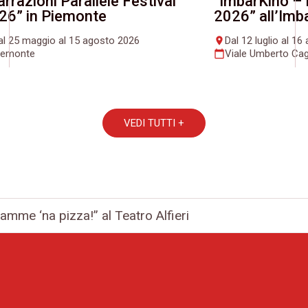
arrazioni Parallele Festival
“ImbarKino – 
26” in Piemonte
2026” all’Imb
al 25 maggio al 15 agosto 2026
Dal 12 luglio al 1
place
iemonte
Viale Umberto Cag
calendar_today
VEDI TUTTI +
amme ‘na pizza!” al Teatro Alfieri