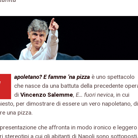
apoletano? E famme ‘na pizza
è uno spettacolo
N
che nasce da una battuta della precedente oper
di
Vincenzo Salemme
,
E… fuori nevica
, in cui
hiesto, per dimostrare di essere un vero napoletano, di
re una pizza.
presentazione che affronta in modo ironico e leggero
vari stereotipi a cui gli abitanti di Napoli sono sottoposti