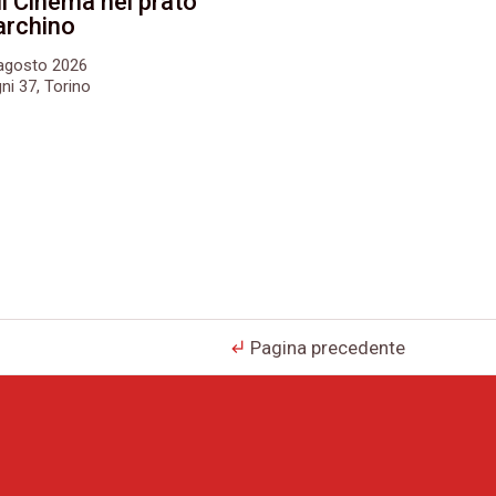
Il Cinema nel prato
archino
6 agosto 2026
ni 37, Torino
Pagina precedente
subdirectory_arrow_left