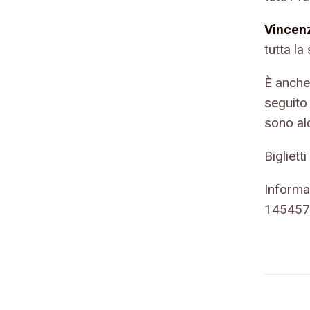
Vincen
tutta la
È anche
seguito 
sono alc
Bigliett
Informa
145457