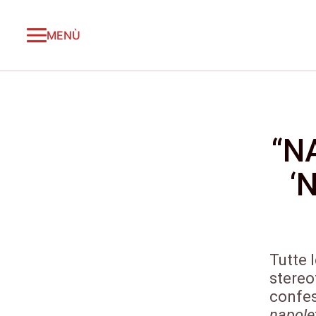
MENÙ
“N
‘
Tutte l
stereo
confes
napole