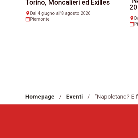
“N
Torino, Moncalieri ed Exilles
20
Dal 4 giugno all’8 agosto 2026
place
D
place
Piemonte
calendar_today
P
calendar_today
Homepage
/
Eventi
/
“Napoletano? E f