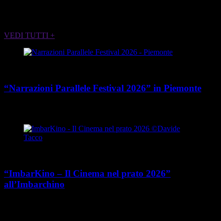
ALTRI EVENTI CHE POTREBBERO
INTERESSARTI
VEDI TUTTI +
Cultura
“Narrazioni Parallele Festival 2026” in Piemonte
place
calendar_today
Dal 25 maggio al 15 agosto 2026
Piemonte
Cultura
“ImbarKino – Il Cinema nel prato 2026”
all’Imbarchino
place
calendar_today
Dal 12 luglio al 16 agosto 2026
Viale Umberto Cagni 37,
Torino