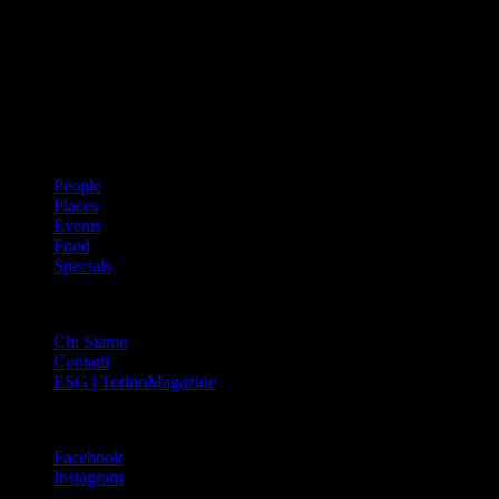
Dal 1988 l’enciclopedia periodica della città. Torino Magazine – la
prima rivista metropolitana in Italia – si propone con un format
innovativo che offre interviste, grandi servizi fotografici, spunti di
cultura urbana internazionale, reportage di viaggi, il meglio che
Torino può offrire sul fronte di enogastronomia e moda, shopping ed
arte, glamour ed eventi, cultura ed intrattenimento.
ARGOMENTI
People
Places
Events
Food
Specials
ABOUT
Chi Siamo
Contatti
ESG | TorinoMagazine
SOCIAL
Facebook
Instagram