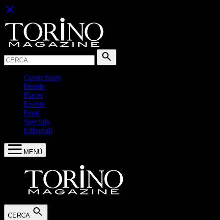
close
Cerca:
search
Cover Story
People
Places
Events
Food
Specials
Editoriali
MENÙ
search
CERCA