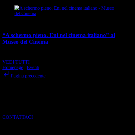
Cultura
“A schermo pieno. Eni nel cinema italiano” al
Museo del Cinema
place
calendar_today
Dal 21 maggio al 24 agosto 2026
Via Montebello 20, Torino
VEDI TUTTI +
Homepage
/
Eventi
/
“Torino Fringe Festival 2026” a Torino
subdirectory_arrow_left
Pagina precedente
SCRIVI ALLA REDAZIONE
Per dialogare con noi, ottenere informazioni e scoprire come entrare
a far parte del mondo di Torino Magazine
CONTATTACI