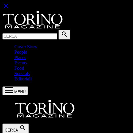
close
Cerca:
search
Cover Story
People
Places
Events
Food
Specials
Editoriali
MENÙ
search
CERCA