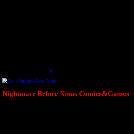
Tanti gli ospiti che si esibiscono sul palco:
il duo comico dei
Free Nipples
con il loro teatro canzone,
la circense e acrodancer
Costanza Nazal
,
Silvia Laniado
del Circo Madera al fianco di
Luigi Orfeo
fanno un intermezzo di Opera Lirica in chiave comica.
A darsi il turno con loro sul palco
i Fools
al completo, con nuove
scene di esilarante nonsense e tanta musica con la cantante soul e
jazz
Paola Bertello
insieme al poliedrico pianista
Riccardo
D’Angelo
e al coro del
FoolsLab Sing
.
Per acquistare i biglietti:
qui
.
Nightmare Before Xmas Comics&Games
all'Oval
Il 16 e 17 dicembre
torna all’
Oval Lingotto
la nona edizione di
Xmas Comics&Games
: 2 giorni di grande festa natalizia dedicata a
fumetti, giochi, videogames, cosplay e cinema
.