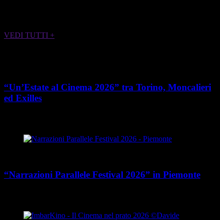
ALTRI EVENTI CHE POTREBBERO
INTERESSARTI
VEDI TUTTI +
Cultura
“Un’Estate al Cinema 2026” tra Torino, Moncalieri
ed Exilles
place
calendar_today
Dal 4 giugno all’8 agosto 2026
Piemonte
Cultura
“Narrazioni Parallele Festival 2026” in Piemonte
place
calendar_today
Dal 25 maggio al 15 agosto 2026
Piemonte