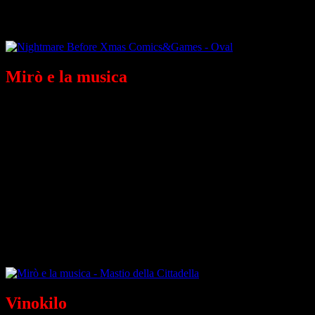
I biglietti sono in prevendita su circuito vivaticket.
Mirò e la musica
al Mastio della
Cittadella
Dal 10 novembre l’esposizione dedicata al grande pittore
catalano,
Mirò a Torino
, viene accompagnata da un fitto programma
di concerti, aperitivi serali e musicali, incontri, letture e visite
guidate.
La rassegna prosegue il
15 dicembre
con Francesco Bergamasco e
Cecilia Novarino, pianoforte 4 mani, che si esibiscono nelle musiche
di Debussy, Bach, Ravel, Satie, Mozart.
Al termine del concerto è possibile visitare la mostra di Mirò
accompagnati da una guida.
Vinokilo
al Bunker