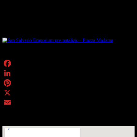
Il giorno prima, il
16 dicembre fino al 24
, torna
Una Storia tra le
Mani
in
Via Carlo Alberto
, secondo appuntamento di questo mese
con il mercato artigianale promosso dall’omonima associazione che
presenta al pubblico il meglio della produzione artistica del territorio,
con oltre 40 artigiani-artisti che presentano le loro creazioni originali.
Condividi
Facebook
LinkedIn
Pinterest
X
Email
Piemonte