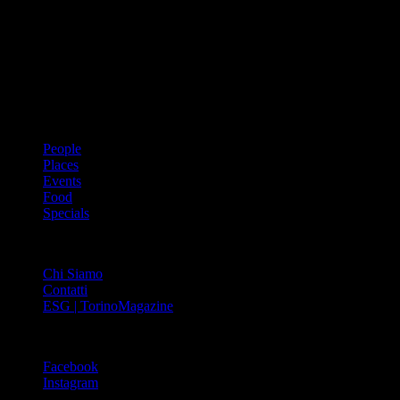
Dal 1988 l’enciclopedia periodica della città. Torino Magazine – la
prima rivista metropolitana in Italia – si propone con un format
innovativo che offre interviste, grandi servizi fotografici, spunti di
cultura urbana internazionale, reportage di viaggi, il meglio che
Torino può offrire sul fronte di enogastronomia e moda, shopping ed
arte, glamour ed eventi, cultura ed intrattenimento.
ARGOMENTI
People
Places
Events
Food
Specials
ABOUT
Chi Siamo
Contatti
ESG | TorinoMagazine
SOCIAL
Facebook
Instagram