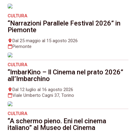
CULTURA
“Narrazioni Parallele Festival 2026” in
Piemonte
Dal 25 maggio al 15 agosto 2026
place
Piemonte
calendar_today
CULTURA
“ImbarKino – Il Cinema nel prato 2026”
all’Imbarchino
Dal 12 luglio al 16 agosto 2026
place
Viale Umberto Cagni 37, Torino
calendar_today
CULTURA
“A schermo pieno. Eni nel cinema
italiano” al Museo del Cinema