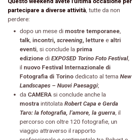
Questo weekend avete l'ultima occasione per
partecipare a diverse attività
, tutte da non
perdere:
dopo un mese di
mostre temporanee
,
talk
,
incontri,
screening
, letture
e
altri
eventi
, si conclude la
prima
edizione
di
EXPOSED Torino Foto Festival
,
il
nuovo Festival Internazionale di
Fotografia di Torino
dedicato al tema
New
Landscapes – Nuovi Paesaggi
;
da
CAMERA
si conclude anche la
mostra
intitolata
Robert Capa e Gerda
Taro: la fotografia, l’amore, la guerra
, il
percorso con oltre 120 fotografie, un
viaggio attraverso il rapporto
professionale e sentimentale tra Robert e