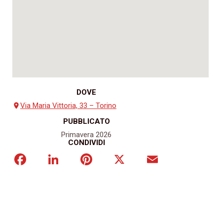
DOVE
Via Maria Vittoria, 33 – Torino
place
PUBBLICATO
Primavera 2026
CONDIVIDI
Facebook
LinkedIn
Pinterest
X
Email