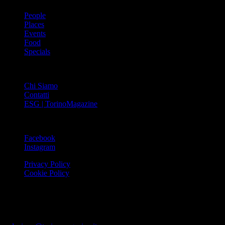
People
Places
Events
Food
Specials
ABOUT
Chi Siamo
Contatti
ESG | TorinoMagazine
SOCIAL
Facebook
Instagram
Privacy Policy
Cookie Policy
Le foto e i video presenti su www.torinomagazine.it possono essere
stati presi da Internet e quindi valutati di pubblico dominio. Se i
soggetti o gli autori avessero qualcosa in contrario alla
pubblicazione, lo possono segnalare alla redazione (tramite e-mail: