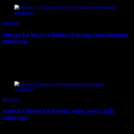
Interviste
Stefano Lo Russo e Torino: il sociale come elemento
identitario
Torino è storicamente la città dei “santi sociali”, figure come
Giovanni Bosco, Giuseppe Benedetto Cottolengo e tanti altri. Cosa
significa essere sindaco dentro qu...
di Laura Sciolla
|
Speciale Torino Sociale 2026
Interviste
Ernesto Olivero e il Sermig: porte aperte sulla
solidarietà
A Torino, in un ex arsenale militare trasformato in simbolo di pace, il