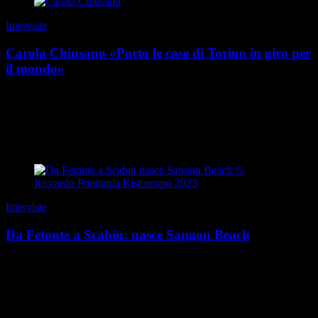
Interviste
Carola Chiusano «Porto le case di Torino in giro per
il mondo»
“I social non vendono prodotti: costruiscono desideri”. È una regola
non scritta della comunicazione contemporanea, e Carola Chiusano
l’ha trasformata in metodo. P...
di Redazione
|
Estate 2026
Interviste
Da Fetonte a Scabin: nasce Sangon Beach
Questa storia ha una genesi mitologica. E un primo protagonista:
quel Fetonte che, con il suo carro celeste, precipitò incautamente nel
fiume Eridano, il Po. Qualche mig...
di Guido Barosio
|
Estate 2026