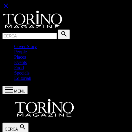
close
Cerca:
search
Cover Story
People
Places
Events
Food
Specials
Editoriali
MENÙ
search
CERCA