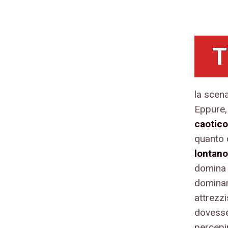
T
la scen
Eppure,
caotico
quanto 
lontan
domina i
dominan
attrezzi
dovesser
percepir