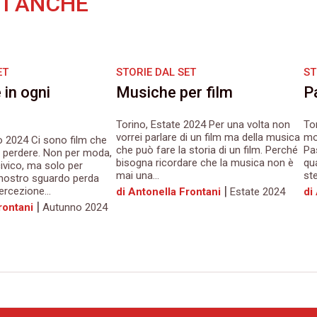
I ANCHE
ET
STORIE DAL SET
ST
 in ogni
Musiche per film
P
Torino, Estate 2024 Per una volta non
To
vorrei parlare di un film ma della musica
mo
o 2024 Ci sono film che
che può fare la storia di un film. Perché
Pa
perdere. Non per moda,
bisogna ricordare che la musica non è
qu
ivico, ma solo per
mai una...
ste
 nostro sguardo perda
|
ercezione...
di Antonella Frontani
Estate 2024
di
|
rontani
Autunno 2024