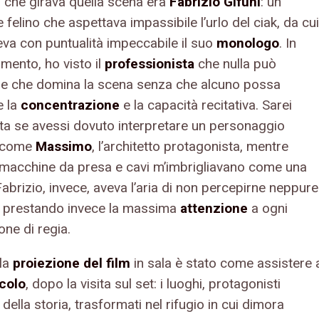
e
che girava quella scena era
Fabrizio Gifuni
: un
 felino che aspettava impassibile l’urlo del ciak, da cui
eva con puntualità impeccabile il suo
monologo
. In
mento, ho visto il
professionista
che nulla può
e e che domina la scena senza che alcuno possa
e la
concentrazione
e la capacità recitativa. Sarei
ta se avessi dovuto interpretare un personaggio
le come
Massimo
, l’architetto protagonista, mentre
 macchine da presa e cavi m’imbrigliavano come una
abrizio, invece, aveva l’aria di non percepirne neppure
, prestando invece la massima
attenzione
a ogni
one di regia.
la
proiezione del film
in sala è stato come assistere 
colo
, dopo la visita sul set: i luoghi, protagonisti
 della storia, trasformati nel rifugio in cui dimora