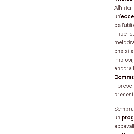
All’inte
un’
ecce
dell’uti
impensab
melodra
che si 
implosi,
ancora l
Commis
riprese
presenta
Sembra 
un
prog
accaval