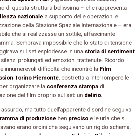
rno di questa struttura bellissima – che rappresenta
llenza nazionale
a supporto delle operazioni e
lizzazione della Stazione Spaziale Internazionale – era
ile che si realizzasse un sottile, affascinante
mma. Sembrava impossibile che lo stato di tensione
aggirava sul set esplodesse in una
storia di sentiment
 silenzi prolungati ed emozioni trattenute. Ricordo
e innumerevoli difficoltà che incontrò la
Film
sion Torino Piemonte
, costretta a interrompere le
 per organizzare la
conferenza stampa
di
zione del film proprio sul set: un
delirio
.
assurdo, ma tutto quell’apparente disordine seguiva
ramma di produzione
ben
preciso
e le urla che si
lavano erano ordini che seguivano un rigido schema.