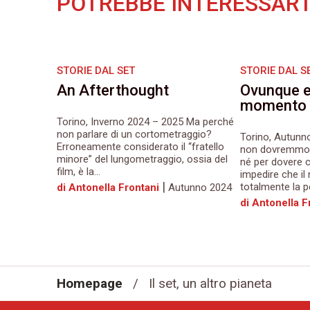
POTREBBE INTERESSART
STORIE DAL SET
STORIE DAL S
An Afterthought
Ovunque e
momento
Torino, Inverno 2024 – 2025 Ma perché
non parlare di un cortometraggio?
Torino, Autunn
Erroneamente considerato il “fratello
non dovremmo 
minore” del lungometraggio, ossia del
né per dovere c
film, è la...
impedire che il
|
totalmente la p
di Antonella Frontani
Autunno 2024
di Antonella F
Homepage
/
Il set, un altro pianeta