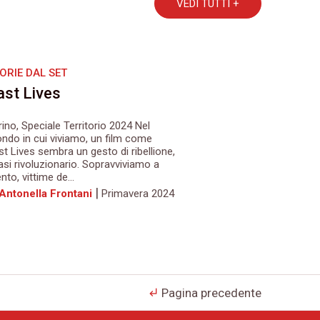
VEDI TUTTI +
ORIE DAL SET
ast Lives
rino, Speciale Territorio 2024 Nel
ndo in cui viviamo, un film come
st Lives sembra un gesto di ribellione,
asi rivoluzionario. Sopravviviamo a
nto, vittime de...
|
 Antonella Frontani
Primavera 2024
Pagina precedente
subdirectory_arrow_left