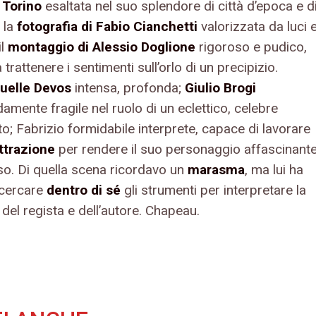
;
Torino
esaltata nel suo splendore di città d’epoca e d
 la
fotografia di Fabio Cianchetti
valorizzata da luci 
il
montaggio di Alessio Doglione
rigoroso e pudico,
 trattenere i sentimenti sull’orlo di un precipizio.
elle Devos
intensa, profonda;
Giulio Brogi
amente fragile nel ruolo di un eclettico, celebre
to; Fabrizio formidabile interprete, capace di lavorare
ttrazione
per rendere il suo personaggio affascinant
so. Di quella scena ricordavo un
marasma
, ma lui ha
cercare
dentro di sé
gli strumenti per interpretare la
à
del regista e dell’autore. Chapeau.