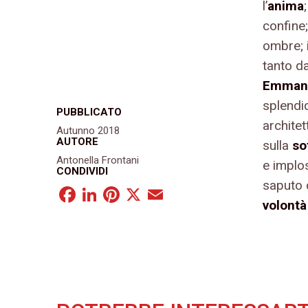
l’
anima
confine;
ombre; 
tanto da
Emmanu
splendid
PUBBLICATO
architet
Autunno 2018
AUTORE
sulla
so
Antonella Frontani
e implo
CONDIVIDI
saputo 
Facebook
LinkedIn
Pinterest
X
Email
volont