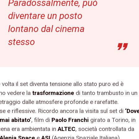
Paradossalmente, può
diventare un posto
lontano dal cinema
stesso
volta il set diventa tensione allo stato puro ed è
imo vedere la
trasformazione
di tanto trambusto in un
traggio dalle atmosfere profonde e rarefatte.
se e riflessive. Ricordo ancora la visita sul set di
‘Dov
mai abitato’
, film di
Paolo Franchi
girato a Torino, in
scena era ambientata in
ALTEC
, società controllata da
 Alenia Space
e
ASI
(Agenzia Spaziale Italiana).