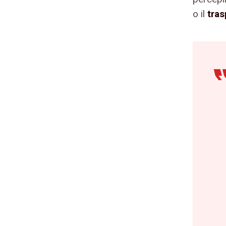
o il
tra