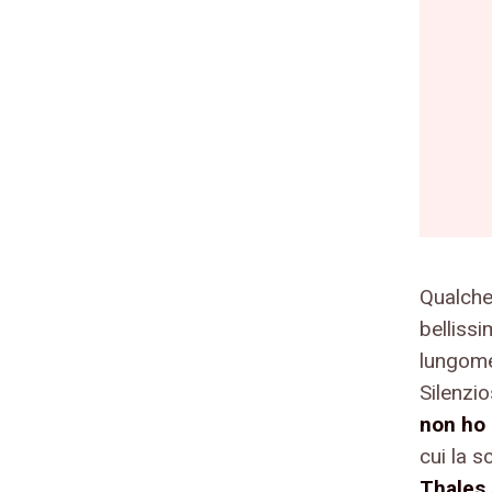
Qualche 
belliss
lungome
Silenzio
non ho 
cui la 
Thales