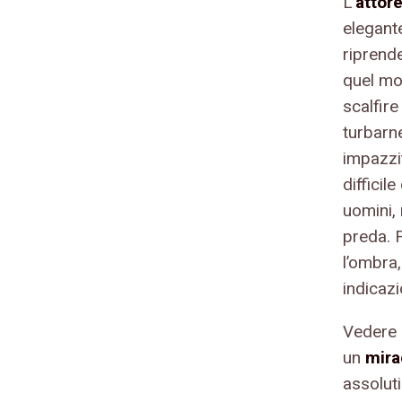
L’
attor
elegante
riprend
quel mo
scalfir
turbarn
impazzi
diffici
uomini,
preda. F
l’ombra
indicazi
Vedere 
un
mira
assoluti