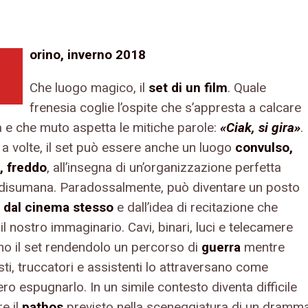
orino, inverno 2018
Che luogo magico, il
set di un film
. Quale
frenesia coglie l’ospite che s’appresta a calcare
a e che muto aspetta le mitiche parole:
«Ciak, si gira»
.
 a volte, il set può essere anche un luogo
convulso,
, freddo
, all’insegna di un’organizzazione perfetta
disumana. Paradossalmente, può diventare un posto
o dal cinema stesso
e dall’idea di recitazione che
l nostro immaginario. Cavi, binari, luci e telecamere
o il set rendendolo un percorso di
guerra
mentre
sti, truccatori e assistenti lo attraversano come
o espugnarlo. In un simile contesto diventa difficile
e il
pathos
previsto nella sceneggiatura di un dramm