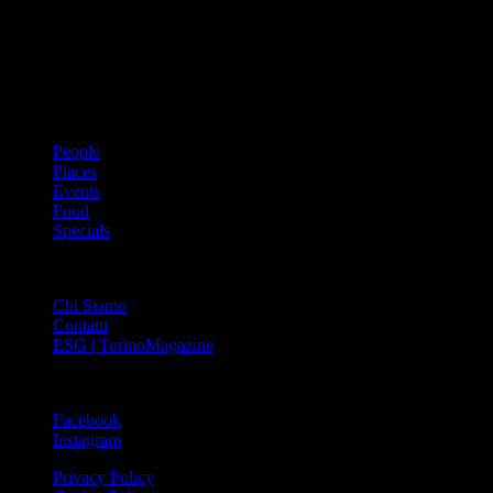
innovativo che offre interviste, grandi servizi fotografici, spunti di
cultura urbana internazionale, reportage di viaggi, il meglio che
Torino può offrire sul fronte di enogastronomia e moda, shopping ed
arte, glamour ed eventi, cultura ed intrattenimento.
ARGOMENTI
People
Places
Events
Food
Specials
ABOUT
Chi Siamo
Contatti
ESG | TorinoMagazine
SOCIAL
Facebook
Instagram
Privacy Policy