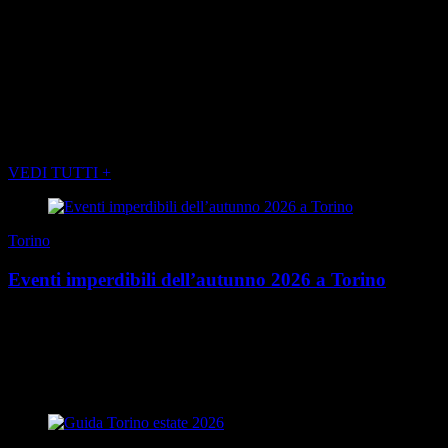
(Foto di SALVATORE BURGARELLO)
POTREBBE INTERESSARTI ANCHE
VEDI TUTTI +
Torino
Eventi imperdibili dell’autunno 2026 a Torino
È quasi tempo di ombrelloni, mare, spiagge… È soprattutto il
momento di accaparrarsi il nuovo Torino Magazine Estate uscito
qualche giorno fa in edicola. Ma è anche ...
di Redazione
|
27 luglio 2026