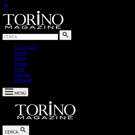
close
Cerca:
search
Cover Story
People
Places
Events
Food
Specials
Editoriali
MENÙ
search
CERCA