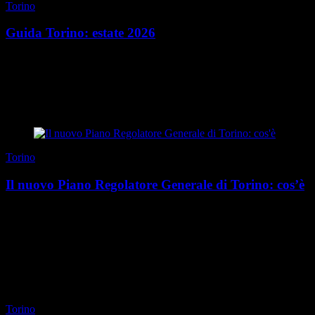
Torino
Guida Torino: estate 2026
Mangiare presto Chi ben comincia è a metà dell’opera, anche
d’estate. Quando vogliamo iniziare una giornata al top, per dolci e
brioches passiamo da Tarì (via Mazz...
di Redazione
|
Estate 2026
Torino
Il nuovo Piano Regolatore Generale di Torino: cos’è
L’ultimo Piano Regolatore Generale della città di Torino veniva
approvato nel 1995, dopo essere stato redatto quattro anni prima da
Augusto Cagnardi e Vittorio Gregott...
di Redazione
|
Estate 2026
Torino