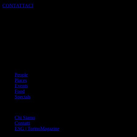
CONTATTACI
Dal 1988 l’enciclopedia periodica della città. Torino Magazine – la
prima rivista metropolitana in Italia – si propone con un format
innovativo che offre interviste, grandi servizi fotografici, spunti di
cultura urbana internazionale, reportage di viaggi, il meglio che
Torino può offrire sul fronte di enogastronomia e moda, shopping ed
arte, glamour ed eventi, cultura ed intrattenimento.
ARGOMENTI
People
Places
Events
Food
Specials
ABOUT
Chi Siamo
Contatti
ESG | TorinoMagazine