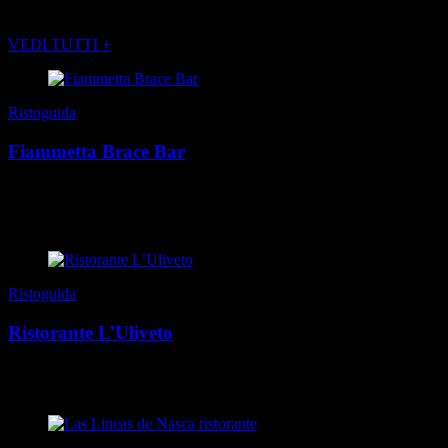
POTREBBE INTERESSARTI ANCHE
VEDI TUTTI +
Ristoguida
Fiammetta Brace Bar
Fiammetta Brace Bar, nuova insegna torinese dai ragazzi di
Adelaide: menu originale, spiedi di stagione e idee vivaci da
condividere
Ristoguida
Ristorante L’Uliveto
Trattoria calabrese in San Salvario: piatti veri “della nonna”, cucina
autentica e mano da chef per una proposta informale ma curata.