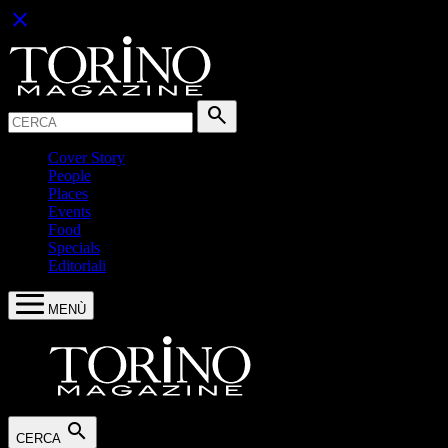
close
Cerca:
search
Cover Story
People
Places
Events
Food
Specials
Editoriali
MENÙ
search
CERCA