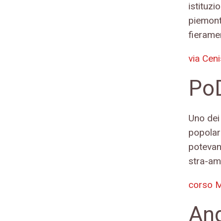
istituzi
piemonte
fieramen
via Cen
PoD
Uno dei 
popolari
potevano
stra-am
corso M
And