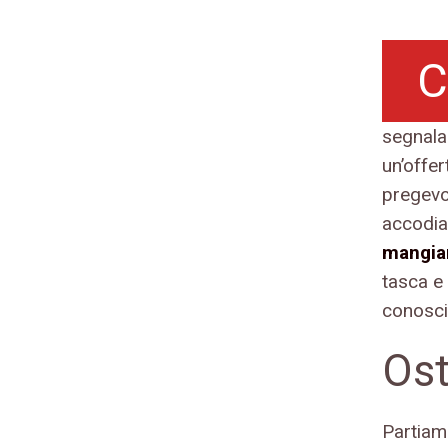
C
segnala
un’offe
pregevol
accodia
mangiar
tasca e 
conosciu
Ost
Partiam