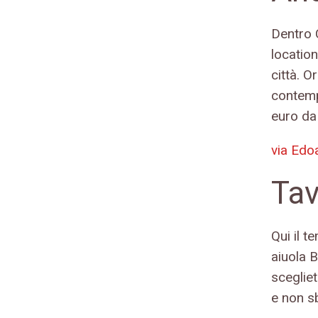
Dentro 
location
città. O
contemp
euro da
via Edo
Tav
Qui il t
aiuola B
scegliet
e non sb