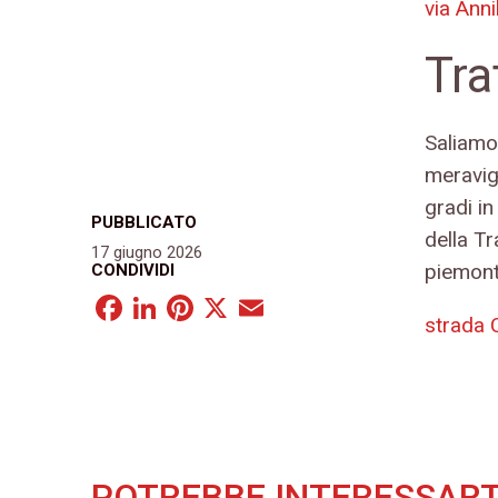
via Ann
Tra
Saliamo 
meravig
gradi in
PUBBLICATO
della Tr
17 giugno 2026
piemonte
CONDIVIDI
Facebook
LinkedIn
Pinterest
X
Email
strada 
POTREBBE INTERESSART