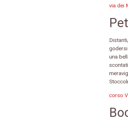
via dei 
Pet
Distant
godersi 
una bell
scontati
meravig
Stoccol
corso V
Boc