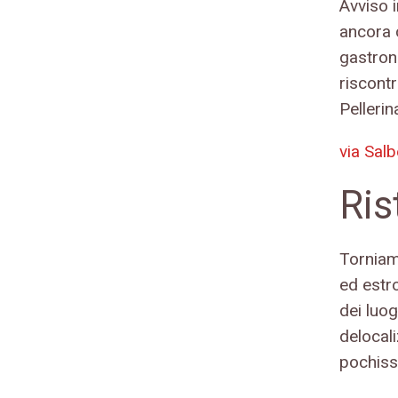
Avviso i
ancora 
gastron
riscontr
Pellerin
via Sal
Ris
Torniamo
ed estr
dei luog
delocal
pochiss