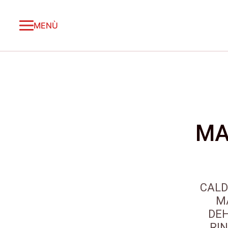
MENÙ
MA
CALD
M
DEH
RIN