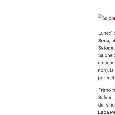
Lunedì 6
Susa
, 
Salone 
Salone 
naziona
non), la
parecchi
Primo fr
Salvini
,
dal sin
Luca Pe