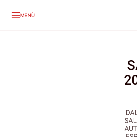
MENÙ
S
2
DAL
SAL
AUT
ESP