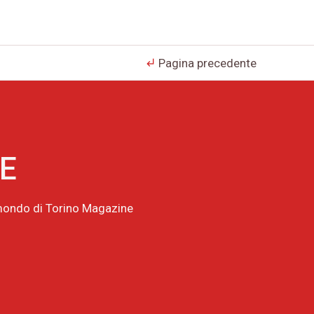
Pagina precedente
subdirectory_arrow_left
NE
l mondo di Torino Magazine