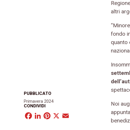
Regione,
altri ar
“Minore”
fondo im
quanto q
nazional
Insomma
settemb
dell’au
spettaco
PUBBLICATO
Primavera 2024
Noi aug
CONDIVIDI
appunta
Facebook
LinkedIn
Pinterest
X
Email
benediz