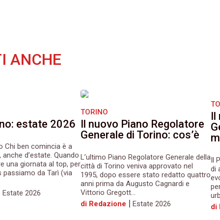
I ANCHE
TO
TORINO
I
ino: estate 2026
Il nuovo Piano Regolatore
Ge
Generale di Torino: cos’è
m
o Chi ben comincia è a
, anche d’estate. Quando
L’ultimo Piano Regolatore Generale della
Il
e una giornata al top, per
città di Torino veniva approvato nel
di
s passiamo da Tarì (via
1995, dopo essere stato redatto quattro
evo
anni prima da Augusto Cagnardi e
pe
|
Vittorio Gregott...
Estate 2026
urb
|
di Redazione
Estate 2026
di