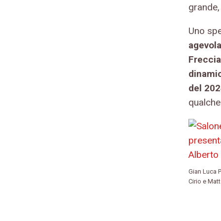
grande, 
Uno spet
agevola
Frecci
dinamici
del 20
qualche 
Gian Luca P
Cirio e Matt