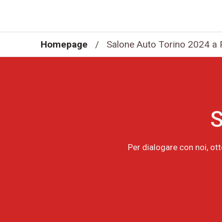
Homepage
/
Salone Auto Torino 2024 a 
S
Per dialogare con noi, ot