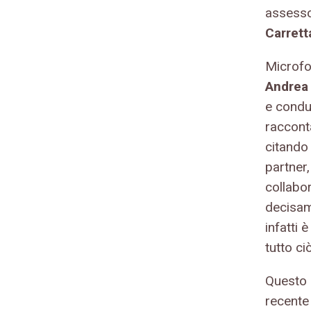
assesso
Carrett
Microfo
Andrea
e condu
racconta
citando 
partner
collabor
decisam
infatti
tutto ciò
Questo S
recente