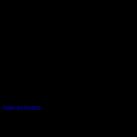
Viaggi del Direttore
Paris + Bretagne: voyage en France
L’OCCASIONE È IL RIPRISTINO DELLA LINEA