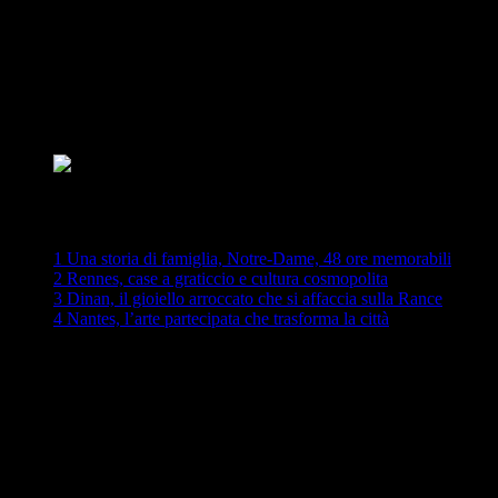
FERROVIARIA TRA TORINO E PARIGI. MOLTEPLICI LE
RAGIONI DEL VIAGGIO: LA STRAORDINARIA
RINASCITA DI NOTRE-DAME, LA BRETAGNA DI RENNES,
CITTÀ D’ARTE COSMOPOLITA, DINAN, GIOIELLO
MEDIOEVALE ALLE PORTE DELL’OCEANO, NANTES,
AUDACE APPRODO CREATIVO IN CONTINUA
EVOLUZIONE
INDICE
1
Una storia di famiglia, Notre-Dame, 48 ore memorabili
2
Rennes, case a graticcio e cultura cosmopolita
3
Dinan, il gioiello arroccato che si affaccia sulla Rance
4
Nantes, l’arte partecipata che trasforma la città
«Tra tutti, il viaggio che preferisco è un viaggio antico, graduale,
privato e sociale insieme: il viaggio in treno. Un viaggio
apparentemente rettilineo. È invece il più sorprendente. Niente di
meglio, se vogliamo conoscere le curve del mondo»,
Beppe
Severgnini
. «Il treno è il tempo ritrovato. In un vagone si riscopre il
piacere della lettura, del pensare, dell’ammirare i paesaggi, di
sognare, di ritrovare sé stessi»,
Romain Gary. Questo è un viaggio a
lungo atteso, perché, dopo un anno e mezzo di stop, si può