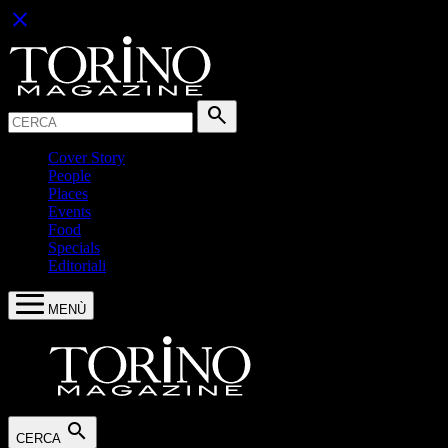
close
Cerca:
search
Cover Story
People
Places
Events
Food
Specials
Editoriali
MENÙ
search
CERCA