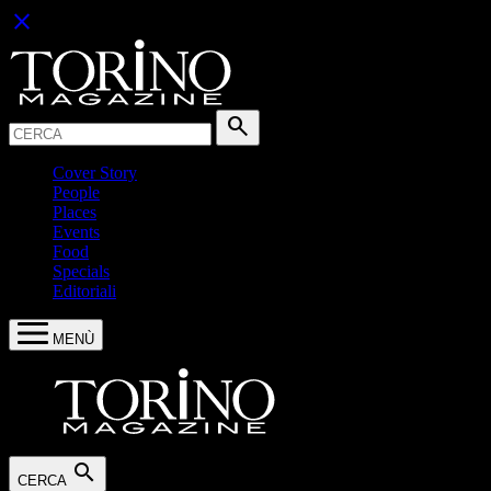
close
Cerca:
search
Cover Story
People
Places
Events
Food
Specials
Editoriali
MENÙ
search
CERCA