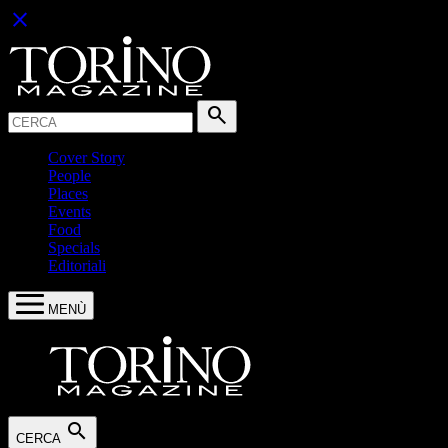
close
Cerca:
search
Cover Story
People
Places
Events
Food
Specials
Editoriali
MENÙ
search
CERCA