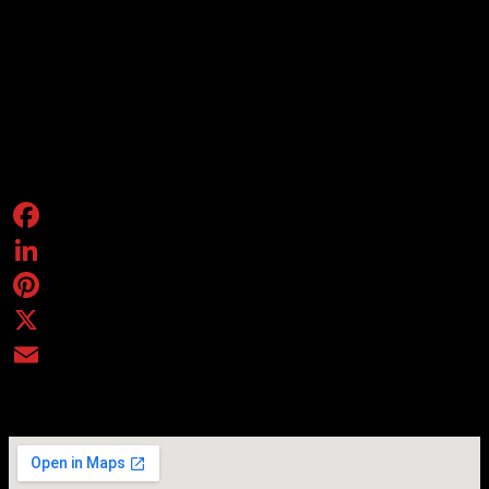
Humanities Medal
. Tra gli altri premi il
Wallace Stevens Award
conferito dall’Academy of American Poets e la
Gold Medal for
Poetry
dell’American Academy of Arts and Letters. Louise Glück
insegna nelle università di Yale e Stanford e vive a Cambridge, nel
Massachusett.
Online su Facebook, YouTube e circololettori.it.
Condividi
Facebook
LinkedIn
Pinterest
X
Email
Evento online