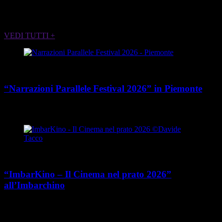
ALTRI EVENTI CHE POTREBBERO
INTERESSARTI
VEDI TUTTI +
Cultura
“Narrazioni Parallele Festival 2026” in Piemonte
place
calendar_today
Dal 25 maggio al 15 agosto 2026
Piemonte
Cultura
“ImbarKino – Il Cinema nel prato 2026”
all’Imbarchino
place
calendar_today
Dal 12 luglio al 16 agosto 2026
Viale Umberto Cagni 37,
Torino