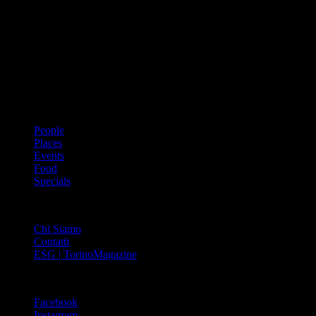
Dal 1988 l’enciclopedia periodica della città. Torino Magazine – la
prima rivista metropolitana in Italia – si propone con un format
innovativo che offre interviste, grandi servizi fotografici, spunti di
cultura urbana internazionale, reportage di viaggi, il meglio che
Torino può offrire sul fronte di enogastronomia e moda, shopping ed
arte, glamour ed eventi, cultura ed intrattenimento.
ARGOMENTI
People
Places
Events
Food
Specials
ABOUT
Chi Siamo
Contatti
ESG | TorinoMagazine
SOCIAL
Facebook
Instagram