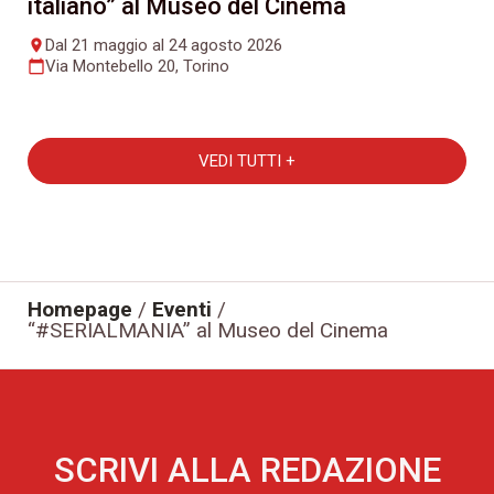
italiano” al Museo del Cinema
Dal 21 maggio al 24 agosto 2026
place
Via Montebello 20, Torino
calendar_today
VEDI TUTTI +
Homepage
/
Eventi
/
“#SERIALMANIA” al Museo del Cinema
SCRIVI ALLA REDAZIONE