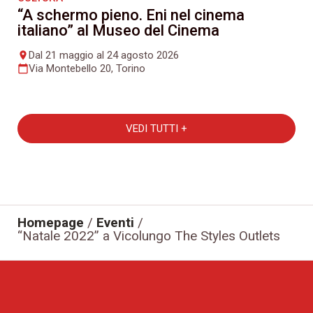
“A schermo pieno. Eni nel cinema
italiano” al Museo del Cinema
Dal 21 maggio al 24 agosto 2026
place
Via Montebello 20, Torino
calendar_today
VEDI TUTTI +
Homepage
/
Eventi
/
“Natale 2022” a Vicolungo The Styles Outlets