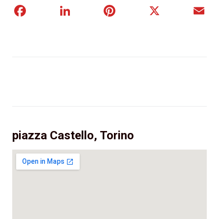
Facebook
LinkedIn
Pinterest
X
E
piazza Castello, Torino