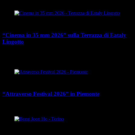
Torinese (TO)
Cultura
“Cinema in 35 mm 2026” sulla Terrazza di Eataly
Lingotto
place
calendar_today
Dal 3 luglio al 18 settembre 2026
Via Ermanno Fenoglietti
14, Torino
Cultura
“Attraverso Festival 2026” in Piemonte
place
calendar_today
Dal 13 luglio al 19 settembre 2026
Piemonte
Cultura