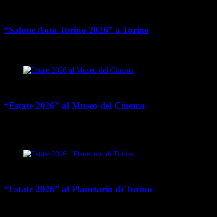
Cultura
“Salone Auto Torino 2026” a Torino
place
calendar_today
Dall’11 al 13 settembre 2026
Torino
Cultura
“Estate 2026” al Museo del Cinema
place
calendar_today
Dal 15 luglio al 14 settembre 2026
Via Montebello 20,
Torino
Cultura
“Estate 2026” al Planetario di Torino
place
calendar_today
Dal 3 luglio al 18 settembre 2026
Via Osservatorio 30, Pino