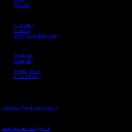
Specials
ABOUT
Chi Siamo
Contatti
ESG | TorinoMagazine
SOCIAL
Facebook
Instagram
Privacy Policy
Cookie Policy
Le foto e i video presenti su www.torinomagazine.it possono essere
stati presi da Internet e quindi valutati di pubblico dominio. Se i
soggetti o gli autori avessero qualcosa in contrario alla
pubblicazione, lo possono segnalare alla redazione (tramite e-mail:
redazione@torinomagazine.it
)
© MEDIAPRESS SRL 2024 – All rights reserved – Corso Palestro,
9 – 10122 TORINO (TO) – P.IVA 12785270013 – Pec:
mediapresseditore@pec.it