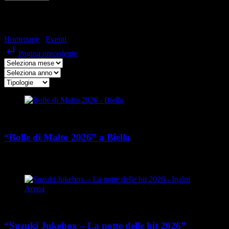
EVENTS
Homepage
/
Eventi
/
Pagina 2
subdirectory_arrow_left
Pagina precedente
Food&Wine
“Bolle di Malto 2026” a Biella
place
calendar_today
Dal 30 agosto al 7 settembre 2026
Biella
Musica
“Suzuki Jukebox – La notte delle hit 2026”