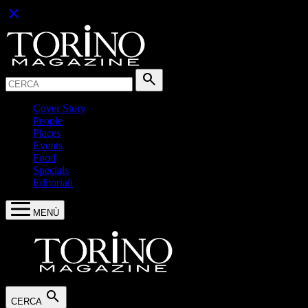
close
Cerca:
search
Cover Story
People
Places
Events
Food
Specials
Editoriali
MENÙ
search
CERCA