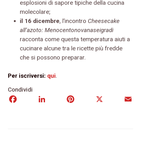
esplosioni di sapore tipiche della cucina
molecolare;
il 16 dicembre
, l’incontro
Cheesecake
all’azoto:
Menocentonovanaseigradi
racconta come questa temperatura aiuti a
cucinare alcune tra le ricette più fredde
che si possono preparar.
Per iscriversi:
qui
.
Condividi
Facebook
LinkedIn
Pinterest
X
E