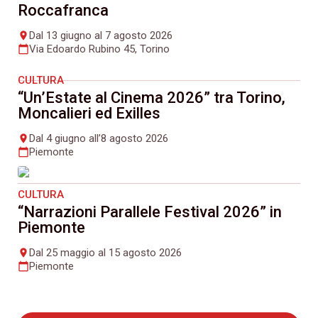
Roccafranca
Dal 13 giugno al 7 agosto 2026
place
Via Edoardo Rubino 45, Torino
calendar_today
CULTURA
“Un’Estate al Cinema 2026” tra Torino,
Moncalieri ed Exilles
Dal 4 giugno all’8 agosto 2026
place
Piemonte
calendar_today
CULTURA
“Narrazioni Parallele Festival 2026” in
Piemonte
Dal 25 maggio al 15 agosto 2026
place
Piemonte
calendar_today