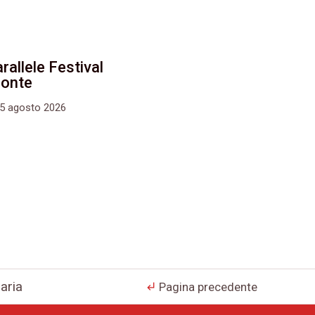
rallele Festival
monte
15 agosto 2026
naria
Pagina precedente
subdirectory_arrow_left