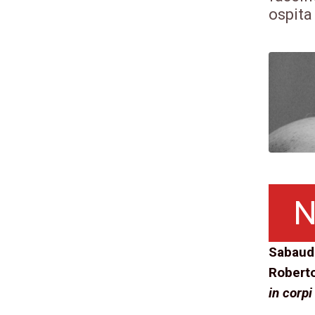
ospita
Sabaud
Roberto
in corp