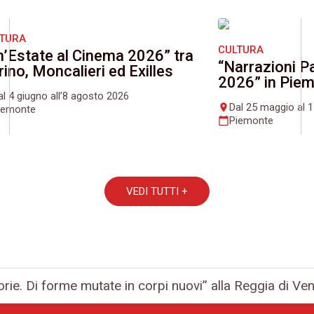
LTURA
CULTURA
n’Estate al Cinema 2026” tra
“Narrazioni Pa
rino, Moncalieri ed Exilles
2026” in Pie
al 4 giugno all’8 agosto 2026
Dal 25 maggio al 
place
iemonte
Piemonte
calendar_today
VEDI TUTTI +
torie. Di forme mutate in corpi nuovi” alla Reggia di Ve