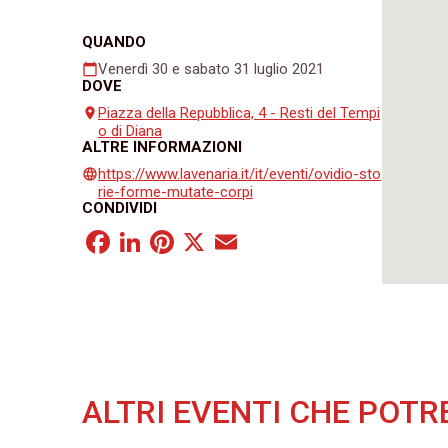
QUANDO
Venerdì 30 e sabato 31 luglio 2021
calendar_today
DOVE
Piazza della Repubblica, 4 - Resti del Tempi
place
o di Diana
ALTRE INFORMAZIONI
https://www.lavenaria.it/it/eventi/ovidio-sto
language
rie-forme-mutate-corpi
CONDIVIDI
Facebook
LinkedIn
Pinterest
X
Email
ALTRI EVENTI CHE POTR