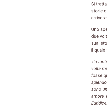
Si tratt
storie de
arrivare
Uno spet
due vol
sua let
il quale
«
In tan
volta m
fosse qu
splendo
sono una
amore, m
Euridice