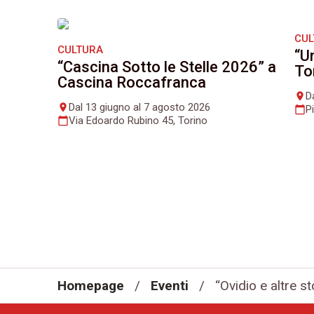
CU
CULTURA
“U
“Cascina Sotto le Stelle 2026” a
To
Cascina Roccafranca
D
place
Dal 13 giugno al 7 agosto 2026
place
P
calendar_today
Via Edoardo Rubino 45, Torino
calendar_today
Homepage
/
Eventi
/
“Ovidio e altre s