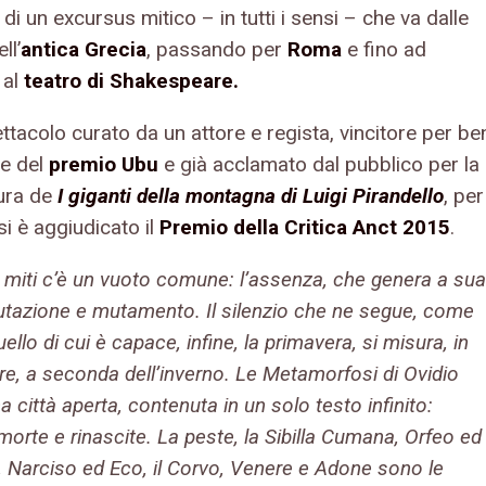
a di un excursus mitico – in tutti i sensi – che va dalle
ll’
antica Grecia
, passando per
Roma
e fino ad
 al
teatro di Shakespeare.
tacolo curato da un attore e regista, vincitore per be
te del
premio
Ubu
e già acclamato dal pubblico per la
tura de
I giganti della montagna di Luigi Pirandello
, per
 si è aggiudicato il
Premio della Critica Anct 2015
.
ti miti c’è un vuoto comune: l’assenza, che genera a sua
utazione e mutamento. Il silenzio che ne segue, come
ello di cui è capace, infine, la primavera, si misura, in
re, a seconda dell’inverno. Le Metamorfosi di Ovidio
 città aperta, contenuta in un solo testo infinito:
orte e rinascite. La peste, la Sibilla Cumana, Orfeo ed
, Narciso ed Eco, il Corvo, Venere e Adone sono le