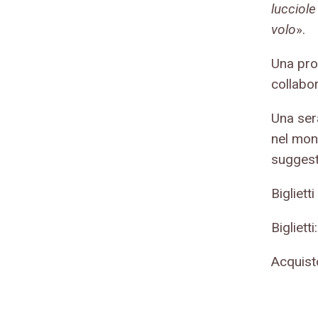
lucciole
volo
».
Una pr
collabo
Una sera
nel mon
suggest
Bigliett
Bigliett
Acquist