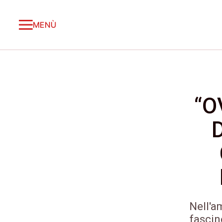
MENÙ
“O
Nell'a
fascin