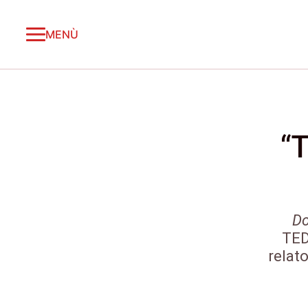
MENÙ
“
Do
TED
relato