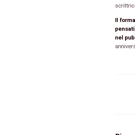
scrittric
Il form
pensati
nel pub
annivers