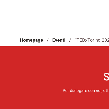
Homepage
/
Eventi
/
“TEDxTorino 202
S
Per dialogare con noi, ot