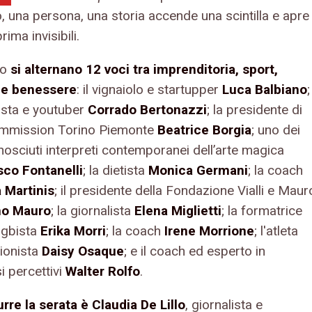
, una persona, una storia accende una scintilla e apre
rima invisibili.
co
si alternano 12 voci tra imprenditoria, sport,
 e benessere
: il vignaiolo e startupper
Luca Balbiano
;
rista e youtuber
Corrado Bertonazzi
; la presidente di
mmission Torino Piemonte
Beatrice Borgia
; uno dei
nosciuti interpreti contemporanei dell’arte magica
co Fontanelli
; la dietista
Monica Germani
; la coach
 Martinis
; il presidente della Fondazione Vialli e Maur
o Mauro
; la giornalista
Elena Miglietti
; la formatrice
ugbista
Erika Morri
; la coach
Irene Morrione
; l'atleta
ionista
Daisy Osaque
; e il coach ed esperto in
i percettivi
Walter Rolfo
.
rre la serata è Claudia De Lillo
, giornalista e