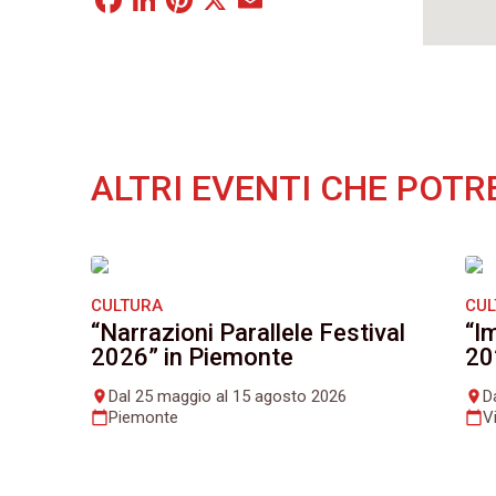
ALTRI EVENTI CHE POTR
CULTURA
CU
“Narrazioni Parallele Festival
“I
2026” in Piemonte
20
Dal 25 maggio al 15 agosto 2026
D
place
place
Piemonte
V
calendar_today
calendar_today