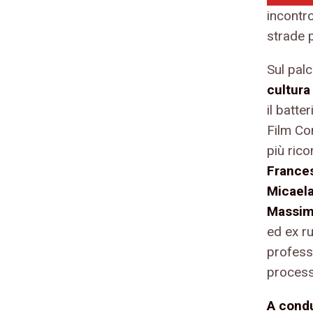
incontro
strade p
Sul pal
cultura
il batte
Film Co
più rico
Frances
Micaela
Massim
ed ex r
profess
process
A condu