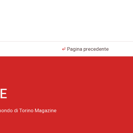
Pagina precedente
subdirectory_arrow_left
NE
l mondo di Torino Magazine