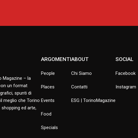
ARGOMENTI
ABOUT
SOCIAL
People
Chi Siamo
Facebook
no Magazine – la
 con un format
Places
Contatti
Instagram
rafici, spunti di
 il meglio che Torino
Events
ESG | TorinoMagazine
 shopping ed arte,
Food
Specials