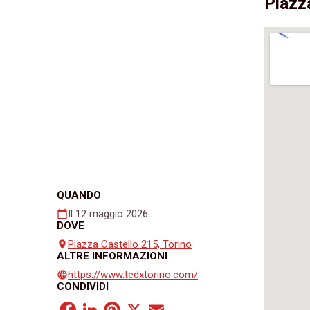
Piazz
QUANDO
Il 12 maggio 2026
calendar_today
DOVE
Piazza Castello 215, Torino
place
ALTRE INFORMAZIONI
https://www.tedxtorino.com/
language
CONDIVIDI
Facebook
LinkedIn
Pinterest
X
Email