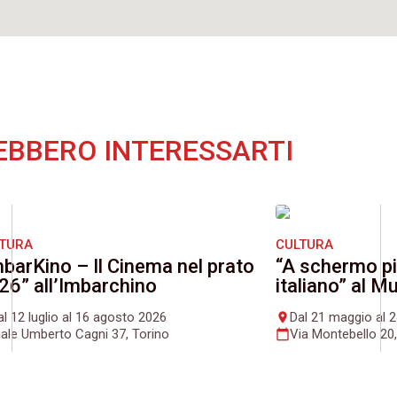
EBBERO INTERESSARTI
LTURA
CULTURA
mbarKino – Il Cinema nel prato
“A schermo pi
26” all’Imbarchino
italiano” al 
al 12 luglio al 16 agosto 2026
Dal 21 maggio al 
place
iale Umberto Cagni 37, Torino
Via Montebello 20,
calendar_today