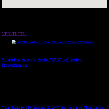
ALTRI EVENTI CHE POTREBBERO
INTERESSARTI
VEDI TUTTI +
Cultura
“Cascina Sotto le Stelle 2026” a Cascina
Roccafranca
place
calendar_today
Dal 13 giugno al 7 agosto 2026
Via Edoardo Rubino 45,
Torino
Cultura
“Un’Estate al Cinema 2026” tra Torino, Moncalieri