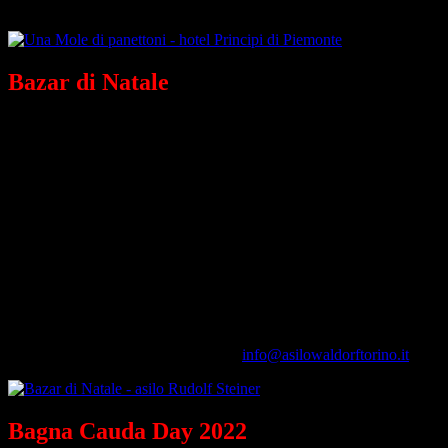
Il 26 e il 27 novembre presso l'hotel Principi di Piemonte
.
Bazar di Natale
all'asilo Rudolf Steiner
Da oltre 20 anni si ripete la
magia del Natale all’asilo steineriano
di Torino
, in via Cavour 45:
sabato 26 e domenica 27 novembre
è
possibile immergersi nell’atmosfera natalizia con una calorosa
accoglienza: manufatti, giochi in legno, abbigliamento naturale, libri
e originali decorazioni natalizie sono in vendita per finanziare e
sostenere le attività culturali dell’asilo. Inoltre, sabato 26 è possibile
prenotarsi per partecipare a tre laboratori per decorare la casa
durante le feste.
Durante le due giornate è possibile prenotare il pranzo all'asilo e
assistere domenica pomeriggio allo
spettacolo di marionette
tratto
dalla fiaba
Tremotino
dei fratelli Grimm.
Per info e prenotazioni: 011883550 /
info@asilowaldorftorino.it
.
Bagna Cauda Day 2022
a Torino