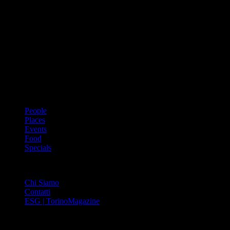
Dal 1988 l’enciclopedia periodica della città. Torino Magazine – la
prima rivista metropolitana in Italia – si propone con un format
innovativo che offre interviste, grandi servizi fotografici, spunti di
cultura urbana internazionale, reportage di viaggi, il meglio che
Torino può offrire sul fronte di enogastronomia e moda, shopping ed
arte, glamour ed eventi, cultura ed intrattenimento.
ARGOMENTI
People
Places
Events
Food
Specials
ABOUT
Chi Siamo
Contatti
ESG | TorinoMagazine
SOCIAL