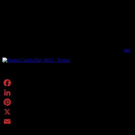
Il
Bagna Cauda Day 2022
torna anche quest’anno per un nuovo
appuntamento -
dal 25 al 27 novembre
e anche il prossimo
weekend - nei locali e ristornati di
Torino
e del Piemonte dedicato al
piatto per eccellenza della tradizione gastronomica piemontese.
La formula rimane la stessa: prezzo fisso in tutti i locali aderenti per
questo piatto della tradizione e per vini di accompagnamento.
Per maggiori informazioni sui locali aderenti e per prenotazioni:
qui
.
Condividi
Facebook
LinkedIn
Pinterest
X
Email
Piemonte