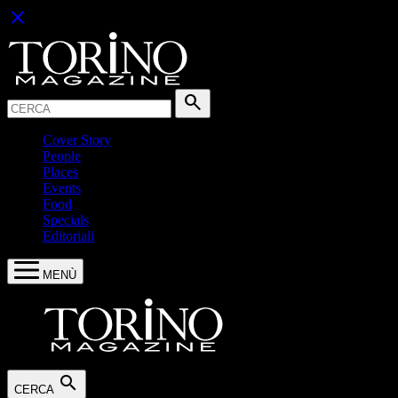
close
Cerca:
search
Cover Story
People
Places
Events
Food
Specials
Editoriali
MENÙ
search
CERCA