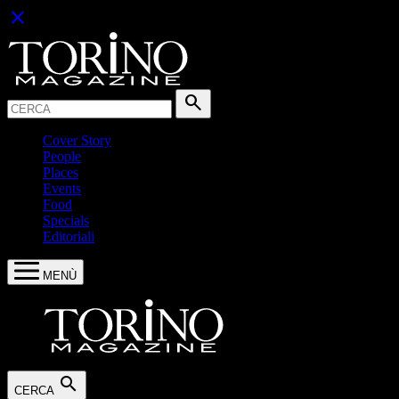
close
Cerca:
search
Cover Story
People
Places
Events
Food
Specials
Editoriali
MENÙ
search
CERCA