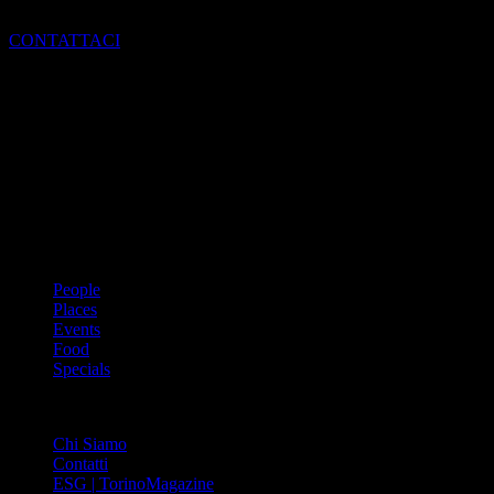
a far parte del mondo di Torino Magazine
CONTATTACI
Dal 1988 l’enciclopedia periodica della città. Torino Magazine – la
prima rivista metropolitana in Italia – si propone con un format
innovativo che offre interviste, grandi servizi fotografici, spunti di
cultura urbana internazionale, reportage di viaggi, il meglio che
Torino può offrire sul fronte di enogastronomia e moda, shopping ed
arte, glamour ed eventi, cultura ed intrattenimento.
ARGOMENTI
People
Places
Events
Food
Specials
ABOUT
Chi Siamo
Contatti
ESG | TorinoMagazine