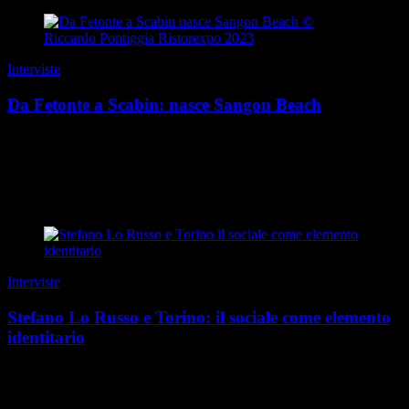
Interviste
Da Fetonte a Scabin: nasce Sangon Beach
Questa storia ha una genesi mitologica. E un primo protagonista:
quel Fetonte che, con il suo carro celeste, precipitò incautamente nel
fiume Eridano, il Po. Qualche mig...
di Guido Barosio
|
Estate 2026
Interviste
Stefano Lo Russo e Torino: il sociale come elemento
identitario
Torino è storicamente la città dei “santi sociali”, figure come
Giovanni Bosco, Giuseppe Benedetto Cottolengo e tanti altri. Cosa
significa essere sindaco dentro qu...