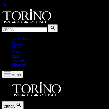
close
Cerca:
search
Cover Story
People
Places
Events
Food
Specials
Editoriali
MENÙ
search
CERCA