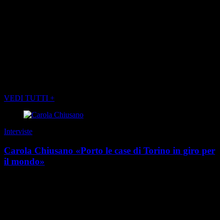
Risorgimento, la resistenza e la FIAT. Torino l’Italia l’ha fatta due
volte: quando l’ha unificata e dopo il secondo conflitto mondiale,
anni preceduti dal riscatto della guerra partigiana. Il Risorgimento
è cosa nostra, ed è una vicenda di cui dobbiamo andare fieri
».
(foto BASSO CANNARSA, GIULIA NATALIA COMITO e
STEFANO TEALDO)
POTREBBE INTERESSARTI ANCHE
VEDI TUTTI +
Interviste
Carola Chiusano «Porto le case di Torino in giro per
il mondo»
“I social non vendono prodotti: costruiscono desideri”. È una regola
non scritta della comunicazione contemporanea, e Carola Chiusano
l’ha trasformata in metodo. P...
di Redazione
|
Estate 2026