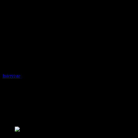
Interviste
Merani, una storia contemporanea
DA SEMPRE NEL CUORE DELLA CITTÀ E DELLE SUE
VICENDE: ECCO COSA SIGNIFICA INTERPRETARE LA
PROFESSIONE DI AVVOCATI IN MODO
CONTEMPORANEO