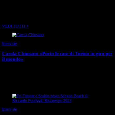
(foto MARCO CARULLI)
POTREBBE INTERESSARTI ANCHE
VEDI TUTTI +
Interviste
Carola Chiusano «Porto le case di Torino in giro per
il mondo»
“I social non vendono prodotti: costruiscono desideri”. È una regola
non scritta della comunicazione contemporanea, e Carola Chiusano
l’ha trasformata in metodo. P...
di Redazione
|
Estate 2026
Interviste