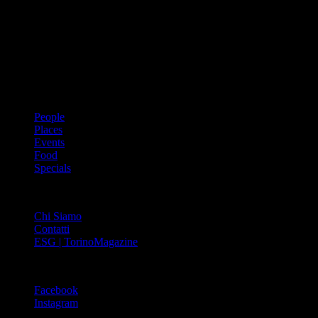
Dal 1988 l’enciclopedia periodica della città. Torino Magazine – la
prima rivista metropolitana in Italia – si propone con un format
innovativo che offre interviste, grandi servizi fotografici, spunti di
cultura urbana internazionale, reportage di viaggi, il meglio che
Torino può offrire sul fronte di enogastronomia e moda, shopping ed
arte, glamour ed eventi, cultura ed intrattenimento.
ARGOMENTI
People
Places
Events
Food
Specials
ABOUT
Chi Siamo
Contatti
ESG | TorinoMagazine
SOCIAL
Facebook
Instagram