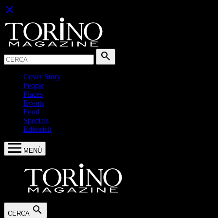
close
Cerca:
search
Cover Story
People
Places
Events
Food
Specials
Editoriali
MENÙ
search
CERCA