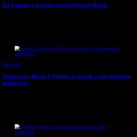
Da Fetonte a Scabin: nasce Sangon Beach
Questa storia ha una genesi mitologica. E un primo protagonista:
quel Fetonte che, con il suo carro celeste, precipitò incautamente nel
fiume Eridano, il Po. Qualche mig...
di Guido Barosio
|
Estate 2026
Interviste
Stefano Lo Russo e Torino: il sociale come elemento
identitario
Torino è storicamente la città dei “santi sociali”, figure come
Giovanni Bosco, Giuseppe Benedetto Cottolengo e tanti altri. Cosa
significa essere sindaco dentro qu...
di Laura Sciolla
|
Speciale Torino Sociale 2026