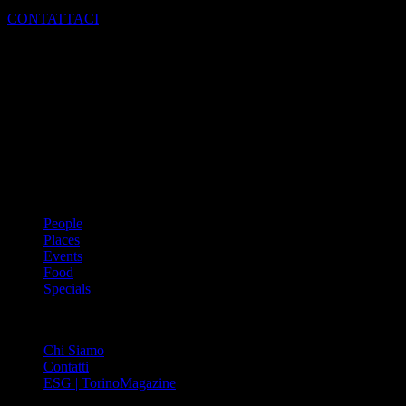
CONTATTACI
Dal 1988 l’enciclopedia periodica della città. Torino Magazine – la
prima rivista metropolitana in Italia – si propone con un format
innovativo che offre interviste, grandi servizi fotografici, spunti di
cultura urbana internazionale, reportage di viaggi, il meglio che
Torino può offrire sul fronte di enogastronomia e moda, shopping ed
arte, glamour ed eventi, cultura ed intrattenimento.
ARGOMENTI
People
Places
Events
Food
Specials
ABOUT
Chi Siamo
Contatti
ESG | TorinoMagazine