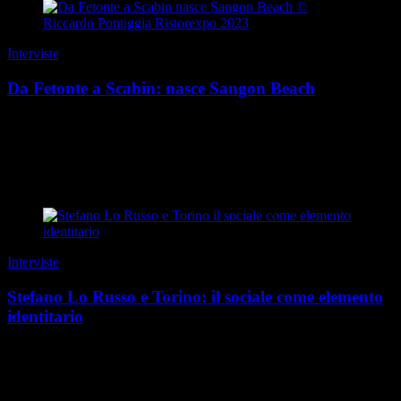
Interviste
Da Fetonte a Scabin: nasce Sangon Beach
Questa storia ha una genesi mitologica. E un primo protagonista:
quel Fetonte che, con il suo carro celeste, precipitò incautamente nel
fiume Eridano, il Po. Qualche mig...
di Guido Barosio
|
Estate 2026
Interviste
Stefano Lo Russo e Torino: il sociale come elemento
identitario
Torino è storicamente la città dei “santi sociali”, figure come
Giovanni Bosco, Giuseppe Benedetto Cottolengo e tanti altri. Cosa
significa essere sindaco dentro qu...