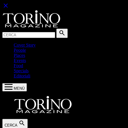
close
Cerca:
search
Cover Story
People
Places
Events
Food
Specials
Editoriali
MENÙ
search
CERCA