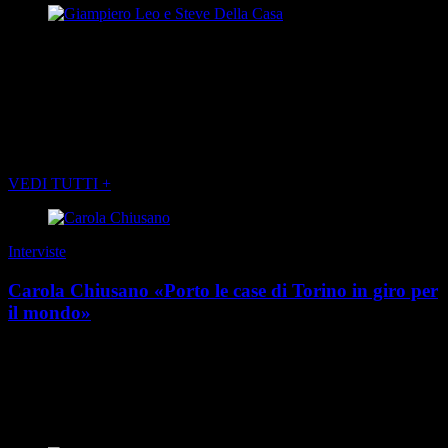
Giampiero Leo e Steve Della Casa
(foto FRANCO BORRELLI)
POTREBBE INTERESSARTI ANCHE
VEDI TUTTI +
Interviste
Carola Chiusano «Porto le case di Torino in giro per
il mondo»
“I social non vendono prodotti: costruiscono desideri”. È una regola
non scritta della comunicazione contemporanea, e Carola Chiusano
l’ha trasformata in metodo. P...
di Redazione
|
Estate 2026