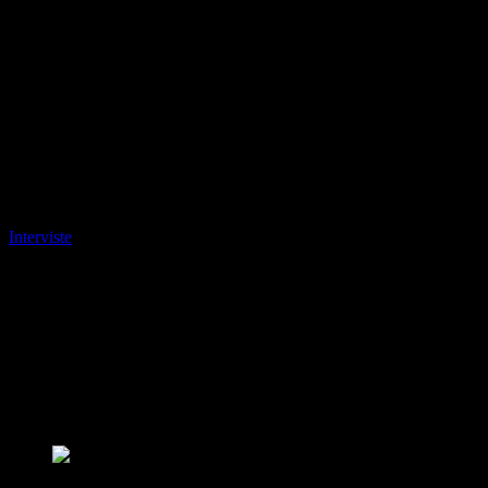
Interviste
Stefania Pezzetti visione strategica e
responsabilità sociale
INTEGRARE VALORE SOCIALE E WELFARE IN UN
MODELLO INDUSTRIALE DI LUNGO PERIODO:
STEFANIA PEZZETTI CI RACCONTA SFIDE E AMBIZIONI
DI BRT