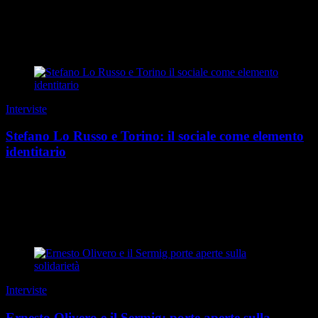
quel Fetonte che, con il suo carro celeste, precipitò incautamente nel
fiume Eridano, il Po. Qualche mig...
di Guido Barosio
|
Estate 2026
Interviste
Stefano Lo Russo e Torino: il sociale come elemento
identitario
Torino è storicamente la città dei “santi sociali”, figure come
Giovanni Bosco, Giuseppe Benedetto Cottolengo e tanti altri. Cosa
significa essere sindaco dentro qu...
di Laura Sciolla
|
Speciale Torino Sociale 2026
Interviste
Ernesto Olivero e il Sermig: porte aperte sulla