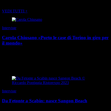
POTREBBE INTERESSARTI ANCHE
VEDI TUTTI +
Interviste
Carola Chiusano «Porto le case di Torino in giro per
il mondo»
“I social non vendono prodotti: costruiscono desideri”. È una regola
non scritta della comunicazione contemporanea, e Carola Chiusano
l’ha trasformata in metodo. P...
di Redazione
|
Estate 2026
Interviste
Da Fetonte a Scabin: nasce Sangon Beach
Questa storia ha una genesi mitologica. E un primo protagonista: