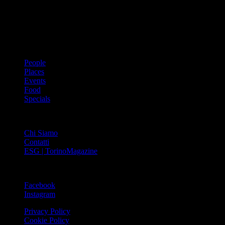
innovativo che offre interviste, grandi servizi fotografici, spunti di
cultura urbana internazionale, reportage di viaggi, il meglio che
Torino può offrire sul fronte di enogastronomia e moda, shopping ed
arte, glamour ed eventi, cultura ed intrattenimento.
ARGOMENTI
People
Places
Events
Food
Specials
ABOUT
Chi Siamo
Contatti
ESG | TorinoMagazine
SOCIAL
Facebook
Instagram
Privacy Policy
Cookie Policy