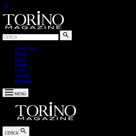
close
Cerca:
search
Cover Story
People
Places
Events
Food
Specials
Editoriali
MENÙ
search
CERCA