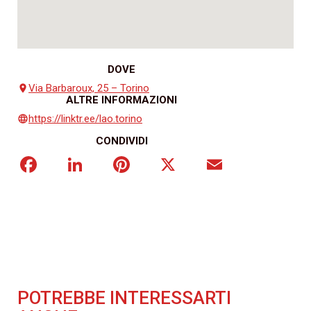
DOVE
Via Barbaroux, 25 – Torino
place
ALTRE INFORMAZIONI
https://linktr.ee/lao.torino
language
CONDIVIDI
Facebook
LinkedIn
Pinterest
X
Email
POTREBBE INTERESSARTI