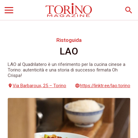
search
Ristoguida
LAO
LAO al Quadrilatero è un riferimento per la cucina cinese a
Torino: autenticità e una storia di successo firmata Oh
Crispa!
Via Barbaroux, 25 – Torino
https://linktr.ee/lao.torino
place
language