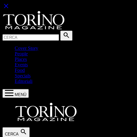
close
Cerca:
search
Cover Story
People
Places
Events
Food
Specials
Editoriali
MENÙ
search
CERCA