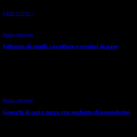
POTREBBE INTERESSARTI ANCHE
VEDI TUTTI +
Senza categoria
Vellutata di piselli, cavolfiore e crostini di pane
Torino, Primavera 2022 A Torino dal 2017, si è lasciata adottare
dalla città con piacere. È laureata in Biologia della Nutrizione ed è
dottore di ricerca in Sanità p...
di Francesca De Blasio
|
Primavera 2022
Senza categoria
Gnocchi di ceci e zucca con sughetto di pomodorini
Torino, inverno 2021 A Torino dal 2017, si è lasciata adottare dalla
città con piacere. È laureata in Biologia della Nutrizione ed è dottore
di ricerca in Sanità pub...