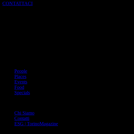
CONTATTACI
Dal 1988 l’enciclopedia periodica della città. Torino Magazine – la
prima rivista metropolitana in Italia – si propone con un format
innovativo che offre interviste, grandi servizi fotografici, spunti di
cultura urbana internazionale, reportage di viaggi, il meglio che
Torino può offrire sul fronte di enogastronomia e moda, shopping ed
arte, glamour ed eventi, cultura ed intrattenimento.
ARGOMENTI
People
Places
Events
Food
Specials
ABOUT
Chi Siamo
Contatti
ESG | TorinoMagazine
SOCIAL