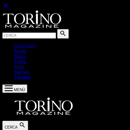
close
Cerca:
search
Cover Story
People
Places
Events
Food
Specials
Editoriali
MENÙ
search
CERCA