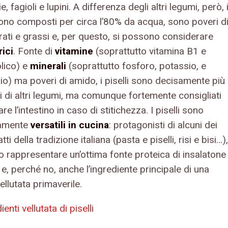
ie, fagioli e lupini. A differenza degli altri legumi, però, 
 sono composti per circa l’80% da acqua, sono poveri d
rati e grassi e, per questo, si possono considerare
rici
. Fonte di
vitamine
(soprattutto vitamina B1 e
olico) e
minerali
(soprattutto fosforo, potassio, e
o) ma poveri di amido, i piselli sono decisamente più
li di altri legumi, ma comunque fortemente consigliati
are l’intestino in caso di stitichezza. I piselli sono
amente
versatili in cucina
: protagonisti di alcuni dei
tti della tradizione italiana (pasta e piselli, risi e bisi…),
 rappresentare un’ottima fonte proteica di insalatone
e, perché no, anche l’ingrediente principale di una
llutata primaverile.