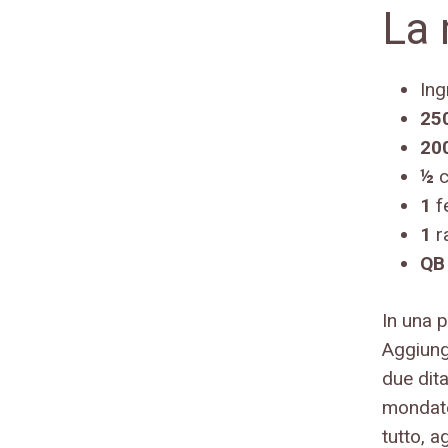
La 
Ing
25
20
½
c
1
fe
1
r
QB
In una p
Aggiunge
due dita
mondate 
tutto, a