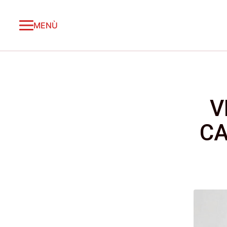
MENÙ
V
CA