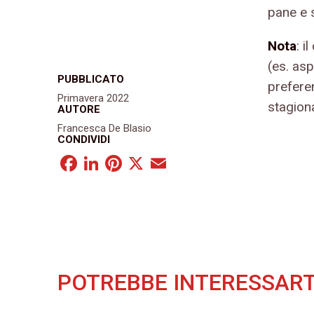
pane e s
Nota
: i
(es. asp
PUBBLICATO
prefere
Primavera 2022
stagiona
AUTORE
Francesca De Blasio
CONDIVIDI
Facebook
LinkedIn
Pinterest
X
Email
POTREBBE INTERESSART