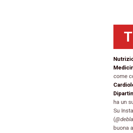
T
Nutrizi
Medicin
come co
Cardiol
Diparti
ha un 
Su Inst
(
@deblas
buona a