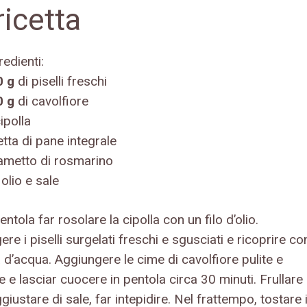
ricetta
redienti:
0
g
di piselli freschi
0 g
di cavolfiore
ipolla
tta di pane integrale
ametto di rosmarino
olio e sale
entola far rosolare la cipolla con un filo d’olio.
re i piselli surgelati freschi e sgusciati e ricoprire co
 d’acqua. Aggiungere le cime di cavolfiore pulite e
e lasciar cuocere in pentola circa 30 minuti. Frullare
ggiustare di sale, far intepidire. Nel frattempo, tostare i