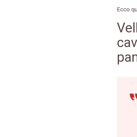
Ecco qui
Vel
cav
pa