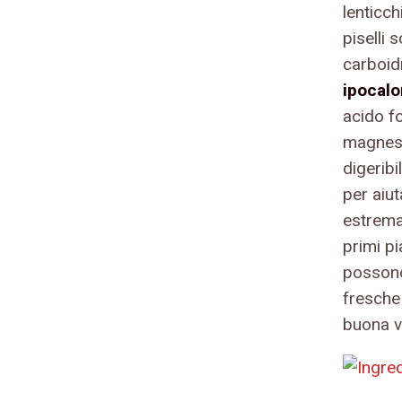
lenticch
piselli
carboid
ipocalo
acido f
magnesi
digeribi
per aiut
estrem
primi pia
possono
fresche 
buona ve