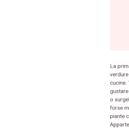
La prima
verdure 
cucine. 
gustar
o surgel
forse m
piante 
Apparte