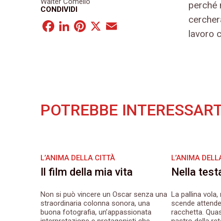
Walter Comello
perché 
CONDIVIDI
cercher
Facebook
LinkedIn
Pinterest
X
Email
lavoro c
POTREBBE INTERESSART
L’ANIMA DELLA CITTÀ
L’ANIMA DELL
Il film della mia vita
Nella test
Non si può vincere un Oscar senza una
La pallina vola, 
straordinaria colonna sonora, una
scende attende
buona fotografia, un’appassionata
racchetta. Quasi