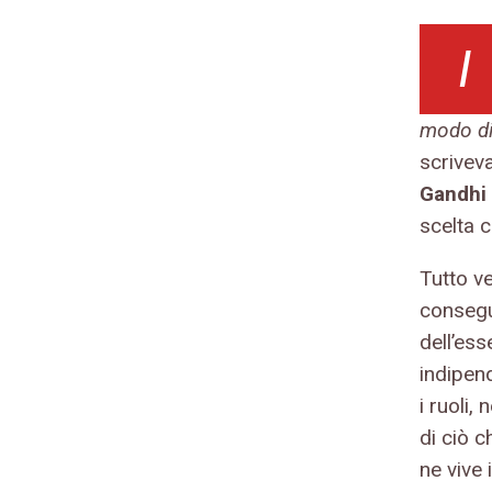
I
modo di 
scrivev
Gandhi
scelta c
Tutto v
consegu
dell’es
indipen
i ruoli,
di ciò c
ne vive 