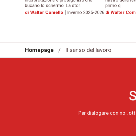
interpretazione e protagonisti che
nastro della ret
bucano lo schermo. La stor...
primo q...
|
di Walter Comello
Inverno 2025-2026
di Walter Com
Homepage
/
Il senso del lavoro
S
Per dialogare con noi, ot