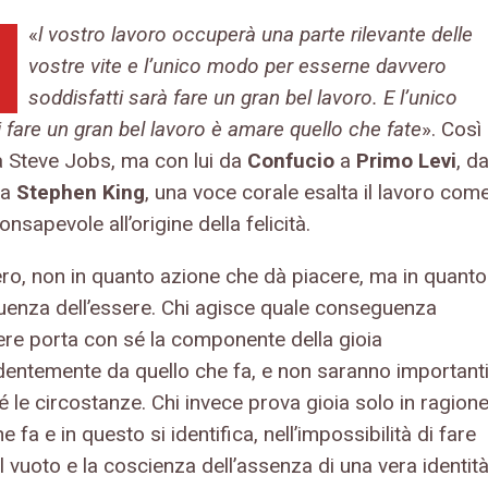
«
l vostro lavoro occuperà una parte rilevante delle
vostre vite e l’unico modo per esserne davvero
soddisfatti sarà fare un gran bel lavoro. E l’unico
fare un gran bel lavoro è amare quello che fate
». Così
a Steve Jobs, ma con lui da
Confucio
a
Primo Levi
, d
a
Stephen King
, una voce corale esalta il lavoro com
onsapevole all’origine della felicità.
ero, non in quanto azione che dà piacere, ma in quanto
enza dell’essere. Chi agisce quale conseguenza
sere porta con sé la componente della gioia
dentemente da quello che fa, e non saranno important
 né le circostanze. Chi invece prova gioia solo in ragion
he fa e in questo si identifica, nell’impossibilità di fare
il vuoto e la coscienza dell’assenza di una vera identità