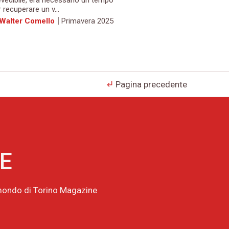
evedibile, era necessario un tempo
 recuperare un v...
|
 Walter Comello
Primavera 2025
Pagina precedente
subdirectory_arrow_left
NE
l mondo di Torino Magazine