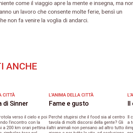
niente come il viaggio apre la mente e insegna, ma no
anno un lavoro che consente molte ferie, bensì un
he non fa venire la voglia di andarci.
I ANCHE
A CITTÀ
L’ANIMA DELLA CITTÀ
L’
a di Sinner
Fame e gusto
Il
rotola verso il cielo e poi
Perché stupirsi che il food sia al centro
Il
ndo l’incontro con la
tavola di molti discorsi della gente? Gli
a 
 a 200 km orari pettina il
altri animali non pensano ad altro tutto il
im