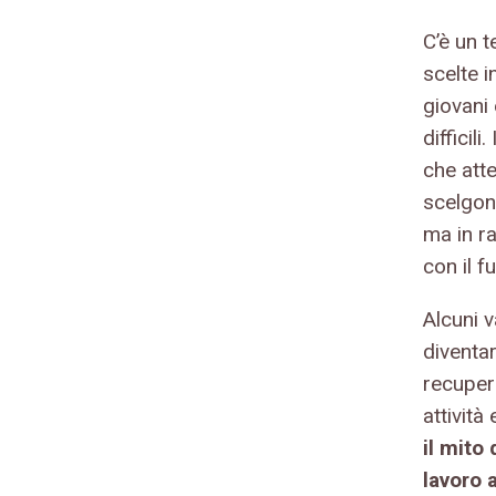
C’è un t
scelte i
giovani 
difficil
che att
scelgono
ma in ra
con il f
Alcuni v
diventa
recuper
attività
il mito 
lavoro 