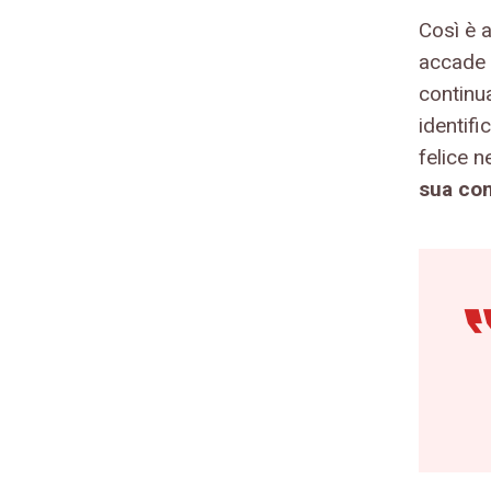
Così è 
accade a
continu
identif
felice n
sua co