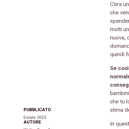
C’era u
che veni
spender
molti un
nuova, 
domanda
quindi fi
Se così
normalm
consegu
bambini
che tu 
stima de
PUBBLICATO
Estate 2025
AUTORE
In ques