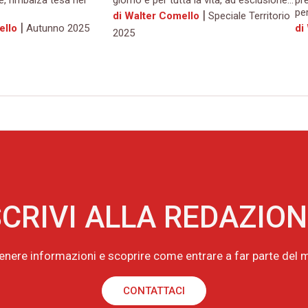
e, rimbalza tesa nel
giorno e per tutta la vita, ad esclusione...
pr
per
|
di Walter Comello
Speciale Territorio
|
ello
Autunno 2025
di
2025
CRIVI ALLA REDAZIO
tenere informazioni e scoprire come entrare a far parte de
CONTATTACI