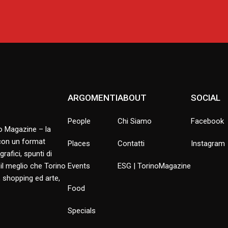
ARGOMENTI
ABOUT
SOCIAL
People
Chi Siamo
Facebook
no Magazine – la
 con un format
Places
Contatti
Instagram
rafici, spunti di
 il meglio che Torino
Events
ESG | TorinoMagazine
 shopping ed arte,
Food
Specials