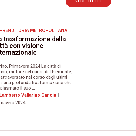
VEDI TUTTI +
PRENDITORIA METROPOLITANA
a trasformazione della
ittà con visione
nternazionale
rino, Primavera 2024 La città di
rino, motore nel cuore del Piemonte,
attraversato nel corso degli ultimi
ni una profonda trasformazione che
plasmato il suo ...
|
 Lamberto Vallarino Gancia
imavera 2024