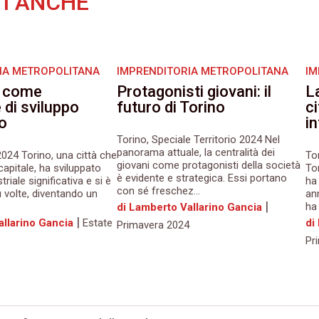
I ANCHE
IA METROPOLITANA
IMPRENDITORIA METROPOLITANA
IM
a come
Protagonisti giovani: il
L
di sviluppo
futuro di Torino
c
o
i
Torino, Speciale Territorio 2024 Nel
panorama attuale, la centralità dei
2024 Torino, una città che
To
giovani come protagonisti della società
capitale, ha sviluppato
To
è evidente e strategica. Essi portano
triale significativa e si è
ha 
con sé freschez...
 volte, diventando un
an
|
ha 
di Lamberto Vallarino Gancia
|
allarino Gancia
Estate
di
Primavera 2024
Pr