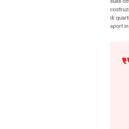
sulla ci
costruzi
di quart
sport in