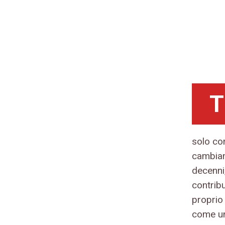
T
solo co
cambiam
decenni,
contribu
proprio
come un