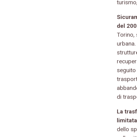
turismo
Sicuram
del 20
Torino, 
urbana. 
struttur
recupero
seguito 
traspor
abbando
di trasp
La tras
limitata
dello sp