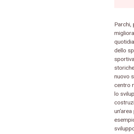
Parchi,
migliora
quotidia
dello sp
sportiv
storich
nuovo s
centro 
lo svilu
costruzi
un’area
esempio
svilupp