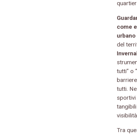
quartieri
Guardan
come el
urbano 
del terr
Inverna
strumen
tutti” 
barrier
tutti. N
sportivi
tangibil
visibilit
Tra ques