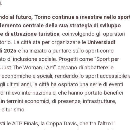
.
do al futuro, Torino continua a investire nello spor
emento centrale della sua strategia di sviluppo
e di attrazione turistica
, coinvolgendo gli operatori
itorio. La città sta per organizzare le
Universiadi
li 2025
e ha iniziato a puntare sullo sport come
to di inclusione sociale. Progetti come “Sport per
o “Just The Woman I Am” cercano di abbattere le
e economiche e sociali, rendendo lo sport accessibile 
egli ultimi anni, la città ha ospitato una serie di eventi
 di rilievo internazionale, che hanno portato benefici
i in termini economici, di presenze, infrastrutture,
à e turismo.
ti le ATP Finals, la Coppa Davis, che tra l’altro il