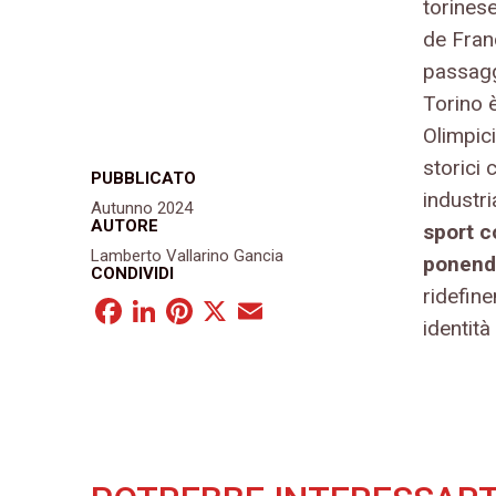
torines
de Franc
passaggi
Torino 
Olimpici
storici
PUBBLICATO
industri
Autunno 2024
AUTORE
sport c
Lamberto Vallarino Gancia
ponendo
CONDIVIDI
ridefin
Facebook
LinkedIn
Pinterest
X
Email
identità