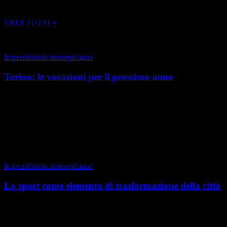
POTREBBE INTERESSARTI ANCHE
VEDI TUTTI +
Imprenditoria metropolitana
Torino: le vocazioni per il prossimo anno
Torino, Inverno 2024 – 2025 Torino, storica capitale industriale
d’Italia, si prepara al 2025 con una visione ambiziosa e
multidimensionale, confermandosi città ...
di Lamberto Vallarino Gancia
|
Autunno 2024
Imprenditoria metropolitana
Lo sport come elemento di trasformazione della città
Torino, Autunno 2024 Lo sport ha svolto un ruolo molto importante
nella trasformazione della città di Torino, non solo come
intrattenimento, ma anche come motore di camb...