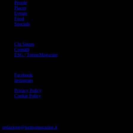
People
Places
Events
Food
Specials
ABOUT
Chi Siamo
Contatti
ESG | TorinoMagazine
SOCIAL
Facebook
Instagram
Privacy Policy
Cookie Policy
Le foto e i video presenti su www.torinomagazine.it possono essere
stati presi da Internet e quindi valutati di pubblico dominio. Se i
soggetti o gli autori avessero qualcosa in contrario alla
pubblicazione, lo possono segnalare alla redazione (tramite e-mail:
redazione@torinomagazine.it
)