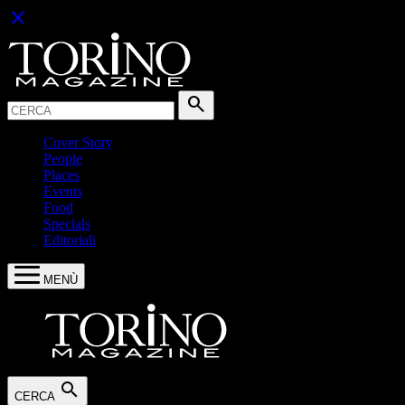
close
Cerca:
search
Cover Story
People
Places
Events
Food
Specials
Editoriali
MENÙ
search
CERCA