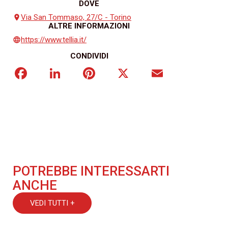
DOVE
Via San Tommaso, 27/C - Torino
place
ALTRE INFORMAZIONI
https://www.tellia.it/
language
CONDIVIDI
Facebook
LinkedIn
Pinterest
X
Email
POTREBBE INTERESSARTI
ANCHE
VEDI TUTTI +