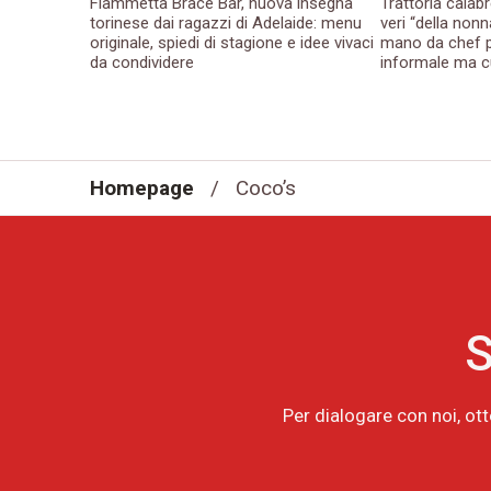
Fiammetta Brace Bar, nuova insegna
Trattoria calabr
torinese dai ragazzi di Adelaide: menu
veri “della nonn
originale, spiedi di stagione e idee vivaci
mano da chef p
da condividere
informale ma c
Homepage
/
Coco’s
S
Per dialogare con noi, ot