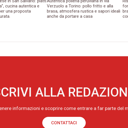
ese in San Salvario: piatti
Autentica polleria peruviana in via
Ri
a”, cucina autentica e
Verzuolo a Torino: pollo fritto e alla
fo
er una proposta
brasa, atmosfera rustica e sapori ideali
bra
urata.
anche da portare a casa
con
CRIVI ALLA REDAZIO
tenere informazioni e scoprire come entrare a far parte de
CONTATTACI