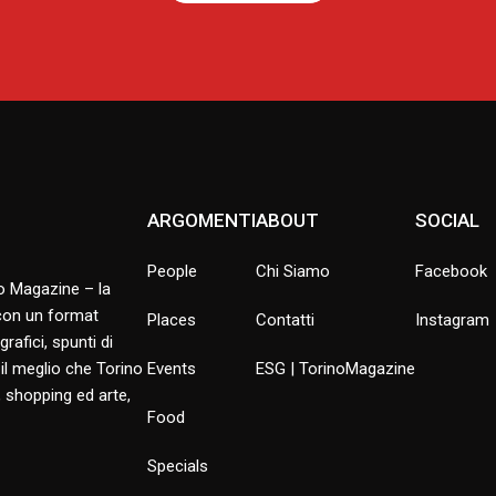
ARGOMENTI
ABOUT
SOCIAL
People
Chi Siamo
Facebook
no Magazine – la
 con un format
Places
Contatti
Instagram
rafici, spunti di
 il meglio che Torino
Events
ESG | TorinoMagazine
 shopping ed arte,
Food
Specials