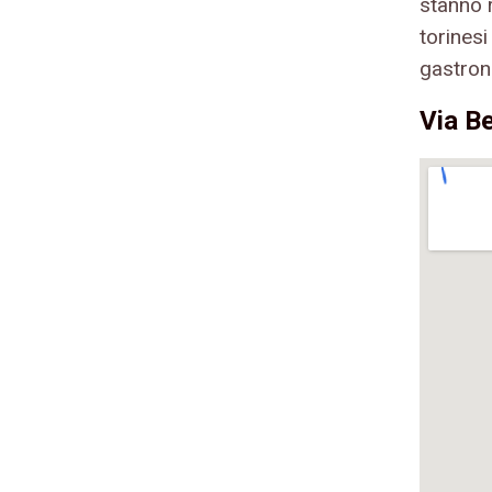
stanno r
torines
gastron
Via Be