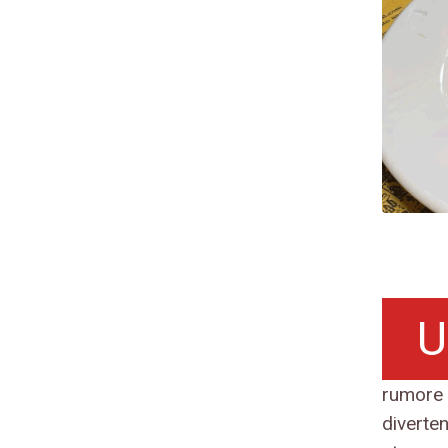
U
rumore 
diverten