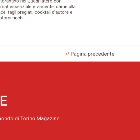
storantino nel Quadrilatero con
rmat essenziale e vincente: carne alla
ce, tagli pregiati, cocktail d’autore e
torni ricchi.
Pagina precedente
subdirectory_arrow_left
NE
l mondo di Torino Magazine