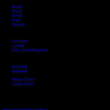
People
Places
Events
Food
Specials
ABOUT
Chi Siamo
Contatti
ESG | TorinoMagazine
SOCIAL
Facebook
Instagram
Privacy Policy
Cookie Policy
Le foto e i video presenti su www.torinomagazine.it possono essere
stati presi da Internet e quindi valutati di pubblico dominio. Se i
soggetti o gli autori avessero qualcosa in contrario alla
pubblicazione, lo possono segnalare alla redazione (tramite e-mail:
redazione@torinomagazine.it
)