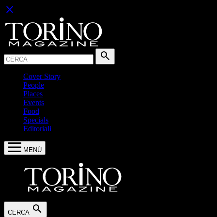
close
Cerca:
search
Cover Story
People
Places
Events
Food
Specials
Editoriali
MENÙ
search
CERCA