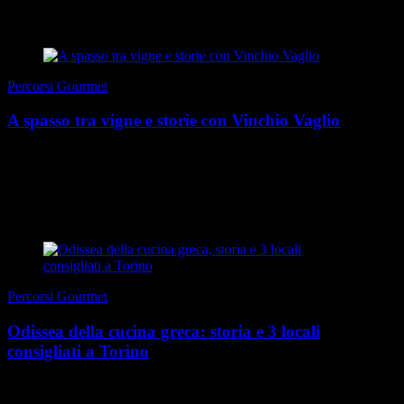
di Francesco Valdivia
|
Estate 2026
Percorsi Gourmet
A spasso tra vigne e storie con Vinchio Vaglio
Il fiore di loto nella tradizione orientale è considerato particolarmente
prezioso e simbolico. Una delle metafore buddhiste più famose parla
infatti di questo fiore, e...
di Redazione
|
Estate 2026
Percorsi Gourmet
Odissea della cucina greca: storia e 3 locali
consigliati a Torino
A luglio è uscita in Italia l’Odissea di Christopher Nolan, film
attesissimo a ogni latitudine, criticatissimo già prima della sala,