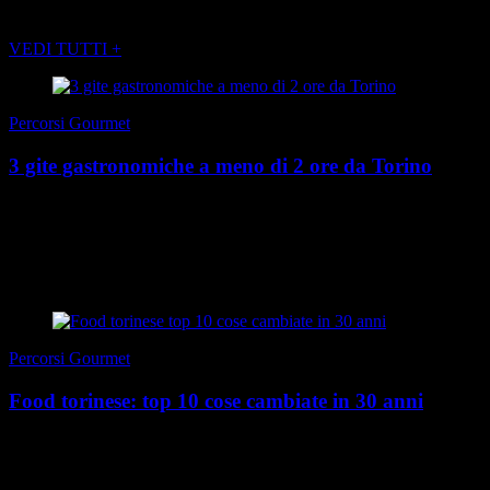
POTREBBE INTERESSARTI ANCHE
VEDI TUTTI +
Percorsi Gourmet
3 gite gastronomiche a meno di 2 ore da Torino
Il mondo cambia, l’estate cambia. Cambiano i lavori, le abitudini, le
ferie. Se un tempo Torino in agosto era praticamente Il deserto dei
Tartari di Buzzati, in attesa ...
di Redazione
|
3 agosto 2026
Percorsi Gourmet
Food torinese: top 10 cose cambiate in 30 anni
Cose dell’altro mondo, non prevedibili, che ci piacciono, o ci
saremmo onestamente evitati… Ecco la bizzarra trama del vigente
Speciale Food Estate. In questo numero ...