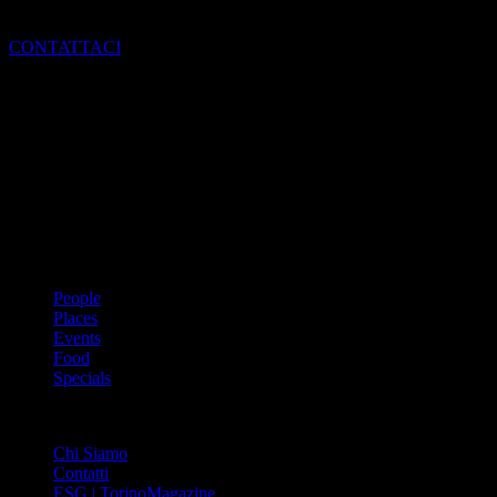
a far parte del mondo di Torino Magazine
CONTATTACI
Dal 1988 l’enciclopedia periodica della città. Torino Magazine – la
prima rivista metropolitana in Italia – si propone con un format
innovativo che offre interviste, grandi servizi fotografici, spunti di
cultura urbana internazionale, reportage di viaggi, il meglio che
Torino può offrire sul fronte di enogastronomia e moda, shopping ed
arte, glamour ed eventi, cultura ed intrattenimento.
ARGOMENTI
People
Places
Events
Food
Specials
ABOUT
Chi Siamo
Contatti
ESG | TorinoMagazine