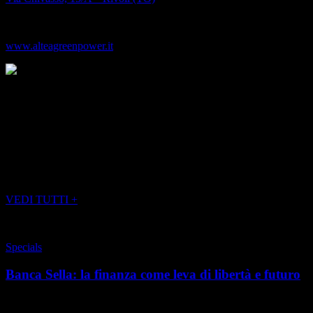
Tel. 011.0195120
www.alteagreenpower.it
(foto ALTEA GREEN POWER)
(Servizio pubbliredazionale)
POTREBBE INTERESSARTI ANCHE
VEDI TUTTI +
Specials
Banca Sella: la finanza come leva di libertà e futuro
L’indipendenza economica non è più un’opzione, ma una necessità.