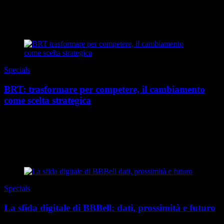
In un presente in cui le carriere sono sempre meno lineari, il lavoro
cambia forma e il tempo si d...
di Redazione
|
Estate 2026
Specials
BRT: trasformare per competere, il cambiamento
come scelta strategica
Viviamo in un contesto in cui la stabilità è diventata l’eccezione.
Catene di fornitura globali sempre più complesse, accelerazione
tecnologica, nuove aspettativ...
di Redazione
|
Estate 2026
Specials
La sfida digitale di BBBell: dati, prossimità e futuro