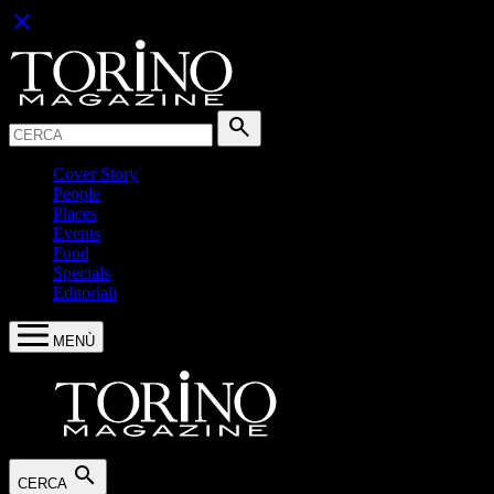
close
Cerca:
search
Cover Story
People
Places
Events
Food
Specials
Editoriali
MENÙ
search
CERCA