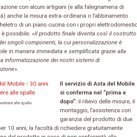
azione con alcuni artigiani (e alla falegnameria di
tà) anche la misura extra-ordinaria o l’abbinamento
heletro di un piano cucina con i propri elettrodomestic
i è possibile. «
Il prodotto finale diventa così il costrutto
ei singoli componenti, la cui personalizzazione è
bile in maniera immediata e semplificata grazie alla
 informatizzazione dei nostri sistemi di
azione
».
Il servizio di Asta del Mobile
si conferma nel “prima e
dopo”
: il rilievo delle misure, il
estiere alle spalle
montaggio, l’assistenza con
garanzia del prodotto di due
per 10 anni, la facoltà di richiedere gratuitamente
one del prodotto in caso di non conformità alle