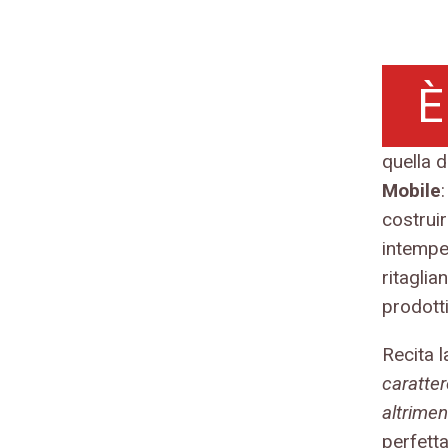
È
quella d
Mobile
costruir
intemper
ritaglia
prodotti
Recita l
caratter
altrimen
perfett