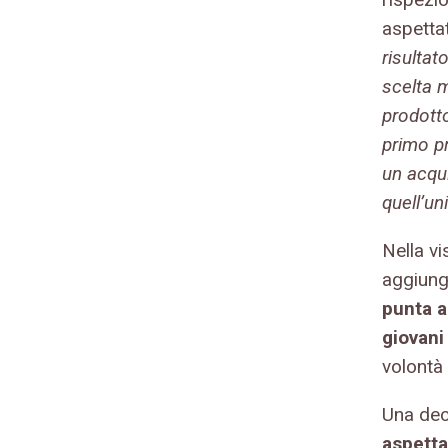
aspettat
risultato
scelta m
prodotto
primo pr
un acqu
quell’un
Nella vi
aggiunge
punta a
giovani
volontà 
Una dec
aspetta