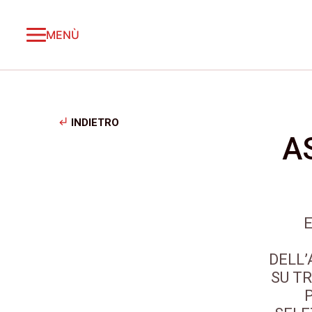
MENÙ
subdirectory_arrow_left
INDIETRO
A
DELL
SU T