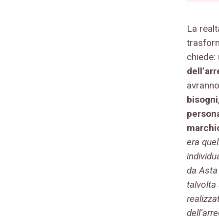
La real
trasfor
chiede:
dell’ar
avrann
bisogni
persona
marchi
era quel
individu
da Asta
talvolta
realizza
dell’ar