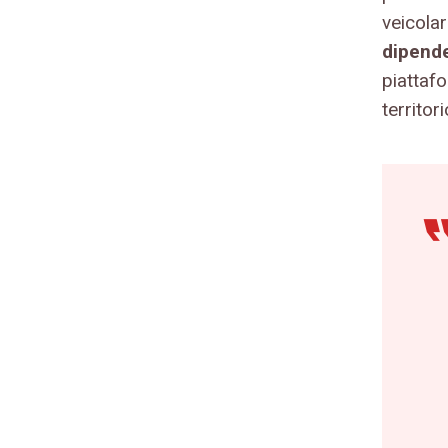
veicola
dipenden
piattafo
territor