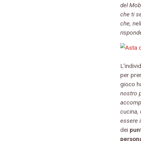
del Mobi
che ti s
che, ne
risponde
L’indivi
per pre
gioco ha
nostro 
accompa
cucina,
essere i
dei
punt
person