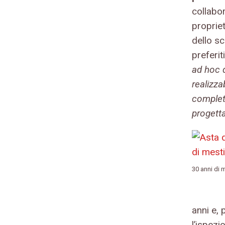
collabor
proprie
dello sc
preferit
ad hoc d
realizza
completa
progett
30 anni di m
anni e, 
l’ispezi