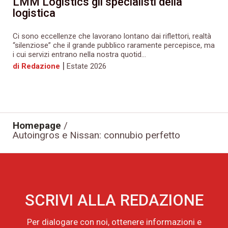
LMM Logistics gli specialisti della
logistica
Ci sono eccellenze che lavorano lontano dai riflettori, realtà
“silenziose” che il grande pubblico raramente percepisce, ma
i cui servizi entrano nella nostra quotid...
|
di Redazione
Estate 2026
Homepage
/
Autoingros e Nissan: connubio perfetto
SCRIVI ALLA REDAZIONE
Per dialogare con noi, ottenere informazioni e