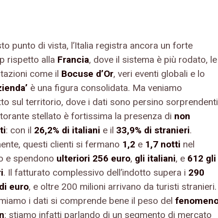
o punto di vista, l’Italia registra ancora un forte
p rispetto alla
Francia
, dove il sistema è più rodato, le
tazioni come il
Bocuse d’Or
, veri eventi globali e lo
zienda’
è una figura consolidata. Ma veniamo
tto sul territorio, dove i dati sono persino sorprendenti
storante stellato è fortissima la presenza di
non
ti
: con il
26,2% di italiani
e il
33,9% di stranieri
.
nte, questi clienti si fermano
1,2
e
1,7 notti
nel
rio e spendono
ulteriori 256 euro
,
gli italiani
, e
612 gli
i
. Il fatturato complessivo dell’indotto supera i
290
 di euro
, e oltre 200 milioni arrivano da turisti stranieri.
iamo i dati si comprende bene il peso del
fenomen
n
: stiamo infatti parlando di un segmento di mercato