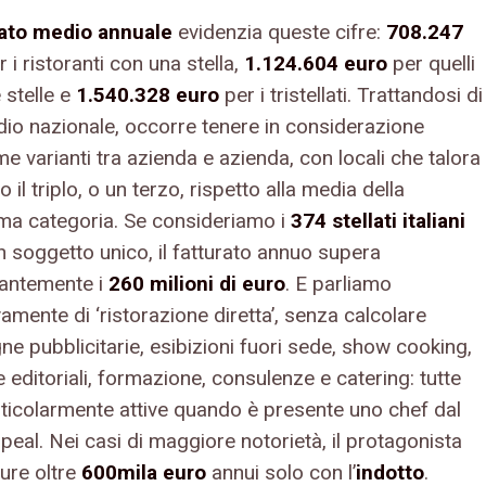
rato medio annuale
evidenzia queste cifre:
708.247
r i ristoranti con una stella,
1.124.604 euro
per quelli
 stelle e
1.540.328 euro
per i tristellati. Trattandosi di
dio nazionale, occorre tenere in considerazione
me varianti tra azienda e azienda, con locali che talora
o il triplo, o un terzo, rispetto alla media della
a categoria. Se consideriamo i
374 stellati italiani
 soggetto unico, il fatturato annuo supera
antemente i
260 milioni di euro
. E parliamo
amente di ‘ristorazione diretta’, senza calcolare
e pubblicitarie, esibizioni fuori sede, show cooking,
ve editoriali, formazione, consulenze e catering: tutte
rticolarmente attive quando è presente uno chef dal
peal. Nei casi di maggiore notorietà, il protagonista
ture oltre
600mila euro
annui solo con l’
indotto
.