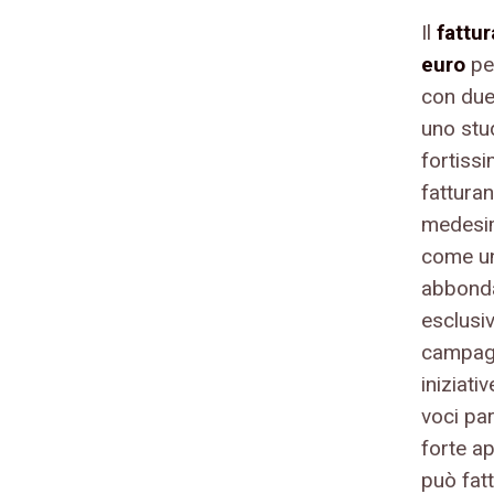
Il
fattu
euro
pe
con due
uno stu
fortissi
fatturan
medesim
come un
abbond
esclusiv
campagn
iniziati
voci pa
forte ap
può fat