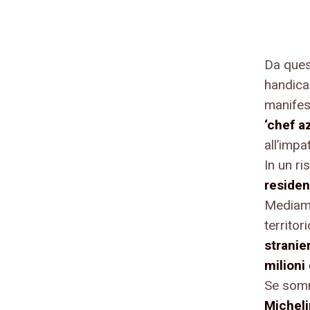
Da quest
handica
manifes
‘chef a
all’impa
In un ri
residen
Mediame
territo
stranier
milioni
Se somm
Micheli