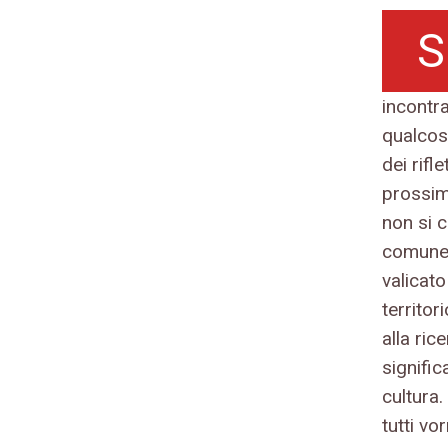
S
incontra
qualcos
dei rif
prossim
non si 
comune,
valicato
territor
alla ric
signific
cultura
tutti vo