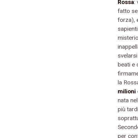
Rossa
:
fatto s
forza),
sapienti
misteri
inappel
svelarsi
beati e 
firmame
la Ross
milioni
nata ne
più tard
soprattu
Secondo
per con