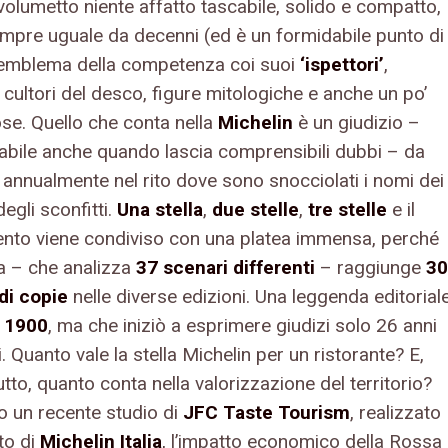
 volumetto niente affatto tascabile, solido e compatto,
empre uguale da decenni (ed è un formidabile punto di
 emblema della competenza coi suoi
‘ispettori’
,
 cultori del desco, figure mitologiche e anche un po’
ose. Quello che conta nella
Michelin
è un giudizio –
labile anche quando lascia comprensibili dubbi – da
 annualmente nel rito dove sono snocciolati i nomi dei
degli sconfitti.
Una stella
,
due stelle
,
tre stelle
e il
nto viene condiviso con una platea immensa, perché
a – che analizza
37 scenari differenti
– raggiunge
30
 di copie
nelle diverse edizioni. Una leggenda editorial
l
1900
, ma che iniziò a esprimere giudizi solo 26 anni
i. Quanto vale la stella Michelin per un ristorante? E,
tto, quanto conta nella valorizzazione del territorio?
 un recente studio di
JFC Taste Tourism
, realizzato
to di
Michelin Italia
, l’impatto economico della Rossa