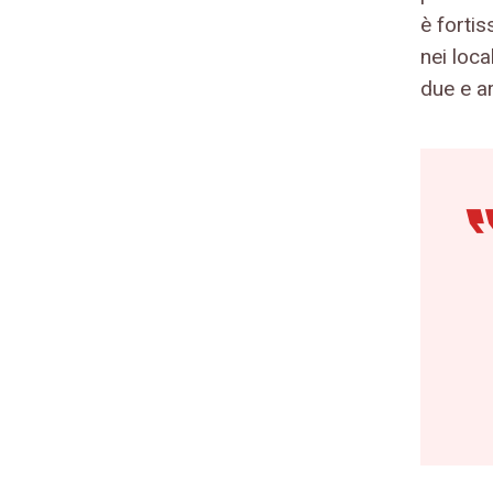
è forti
nei loca
due e a