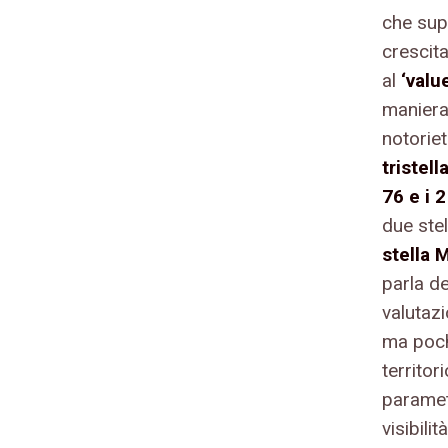
che sup
crescita
al
‘valu
maniera
notoriet
tristell
76 e i 
due stel
stella 
parla de
valutaz
ma poch
territor
parametr
visibilità