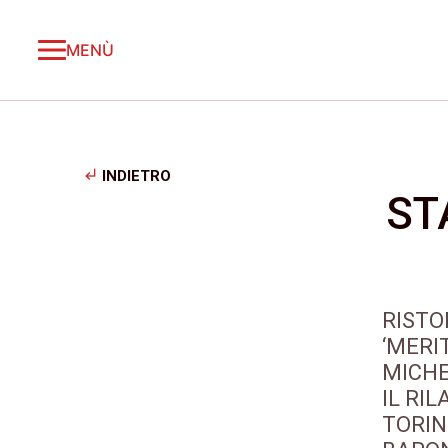
MENÙ
subdirectory_arrow_left
INDIETRO
ST
RISTO
‘MERI
MICHE
IL RIL
TORIN