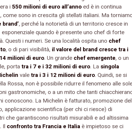
era i
550 milioni di euro all’anno
ed è in continua
, come sono in crescita gli stellati italiani. Ma torniam
e brand’
, perché la notorietà di un territorio cresce in
 esponenziale quando è presente uno chef di forte
à. Questi i numeri. Se una località ospita uno
chef
ato
, o di pari visibilità,
il valore del brand cresce tra i
214 milioni di euro
. Un grande
chef emergente
, o un
le, porta
tra i 7 e i 32 milioni di euro
. La
singola
Michelin
vale
tra i 3 i 12 milioni di euro
. Quindi, se si
lla Rossa, non è possibile ridurre il fenomeno alle sol
ioni gastronomiche, o a un mito che tanti chiacchieran
i conoscono. La Michelin è fatturato, promozione del
io, applicazione scientifica (per chi ci riesce) di
i che garantiscono risultati misurabili e ad altissima
. Il
confronto tra Francia e Italia
è impietoso se ci