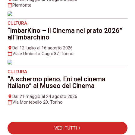
Piemonte
calendar_today
CULTURA
“ImbarKino – Il Cinema nel prato 2026”
all’Imbarchino
Dal 12 luglio al 16 agosto 2026
place
Viale Umberto Cagni 37, Torino
calendar_today
CULTURA
“A schermo pieno. Eni nel cinema
italiano” al Museo del Cinema
Dal 21 maggio al 24 agosto 2026
place
Via Montebello 20, Torino
calendar_today
VEDI TUTTI +