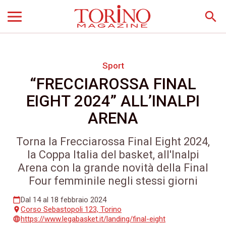
search
Sport
“FRECCIAROSSA FINAL
EIGHT 2024” ALL’INALPI
ARENA
Torna la Frecciarossa Final Eight 2024,
la Coppa Italia del basket, all'Inalpi
Arena con la grande novità della Final
Four femminile negli stessi giorni
Dal 14 al 18 febbraio 2024
calendar_today
Corso Sebastopoli 123, Torino
place
https://www.legabasket.it/landing/final-eight
language