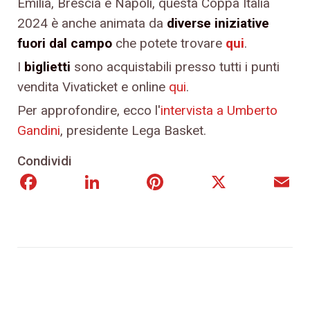
Emilia, Brescia e Napoli, questa Coppa Italia
2024 è anche animata da
diverse iniziative
fuori dal campo
che potete trovare
qui
.
I
biglietti
sono acquistabili presso tutti i punti
vendita Vivaticket e online
qui
.
Per approfondire, ecco l'
intervista a Umberto
Gandini
, presidente Lega Basket.
Condividi
Facebook
LinkedIn
Pinterest
X
E