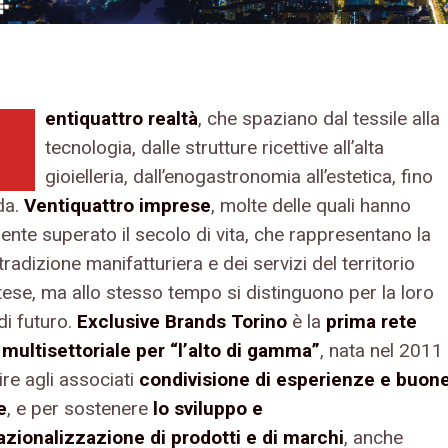
entiquattro realtà
, che spaziano dal tessile alla
tecnologia, dalle strutture ricettive all’alta
gioielleria, dall’enogastronomia all’estetica, fino
da.
Ventiquattro imprese
, molte delle quali hanno
nte superato il secolo di vita, che rappresentano la
radizione manifatturiera e dei servizi del territorio
ese, ma allo stesso tempo si distinguono per la loro
di futuro.
Exclusive Brands Torino
è la
prima rete
a multisettoriale per “l’alto di gamma”
, nata nel 2011
ire agli associati
condivisione di esperienze e buon
e
, e per sostenere
lo sviluppo e
nazionalizzazione di prodotti e di marchi
, anche