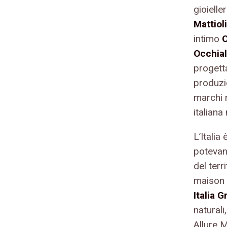
gioielle
Mattioli
intimo
O
Occhial
progetta
produzio
marchi 
italiana
L’Itali
potevan
del terr
maison
Italia 
naturali,
Allure M