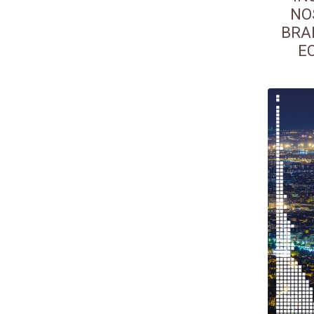
NO
BRA
E