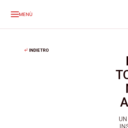
MENÙ
subdirectory_arrow_left
INDIETRO
T
A
UN
IN