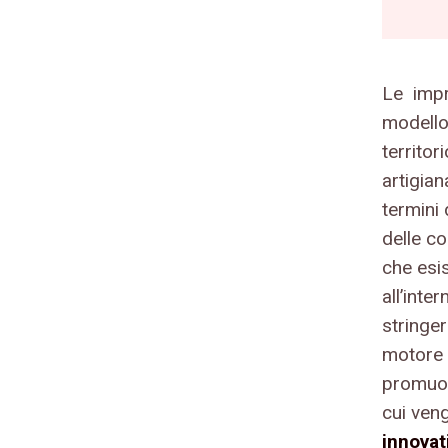
Le impr
modello 
territor
artigiana
termini 
delle co
che esi
all’inte
stringe
motore 
promuov
cui ven
innovat