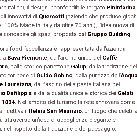
re italiani, il design inconfondibile targato
Pininfarina
,
toli innovativi di
Quercetti
(azienda che produce gioch
i 100% Made in Italy da oltre 70 anni), l’idea nuova di
 e concepire gli spazi proposta dal
Gruppo Building
.
ore food l’eccellenza è rappresentata dall’azienda
ola
Bava Piemonte
, dall’aroma unico del
Caffè
oro
, dallo storico panettone
Galup
, dalla tradizione del
ato torinese di
Guido Gobino
, dalla purezza dell’
Acqu
e Lauretana
, dal fascino della pasta italiana del
io Defilippis
e dalla qualità unica e storica dei
Gelati
 1884
. Nell’ambito del turismo la rete annovera come
 ricettiva il
Relais San Maurizio
, un luogo che celebr
nità attraverso un’idea di accoglienza elegante e
a, nel rispetto della tradizione e del paesaggio.