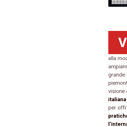
V
alla mo
ampiame
grande t
piemont
visione 
italian
per offr
pratich
l’inter