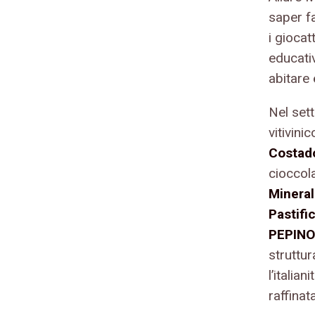
saper fa
i giocat
educativ
abitare
Nel sett
vitivinic
Costad
cioccol
Mineral
Pastific
PEPINO
struttura
l’italia
raffinat