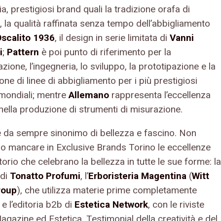
ria, prestigiosi brand quali la tradizione orafa di
, la qualità raffinata senza tempo dell’abbigliamento
scalito 1936
, il design in serie limitata di
Vanni
i
;
Pattern
è poi punto di riferimento per la
zione, l’ingegneria, lo sviluppo, la prototipazione e la
ne di linee di abbigliamento per i più prestigiosi
mondiali; mentre
Allemano
rappresenta l’eccellenza
 nella produzione di strumenti di misurazione.
a è da sempre sinonimo di bellezza e fascino. Non
o mancare in Exclusive Brands Torino le eccellenze
itorio che celebrano la bellezza in tutte le sue forme: la
 di
Tonatto Profumi
, l’
Erboristeria Magentina
(
Witt
Group
), che utilizza materie prime completamente
 e l’editoria b2b di
Estetica Network
, con le riviste
agazine ed Estetica. Testimonial della creatività e del