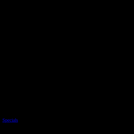
Specials
Mare, bien vivre, arte e gusto: Grand