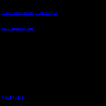
GRAND HOTEL ALASSIO BEACH & SPA RESORT
Via Antonio Gramsci, 2, Alassio (SV)
Tel. 0182.648778
www.ghalassio.com
info@ghalassio.com
(Foto di GRAND HOTEL ALASSIO)
(Servizio publiredazionale)
POTREBBE INTERESSARTI ANCHE
VEDI TUTTI +