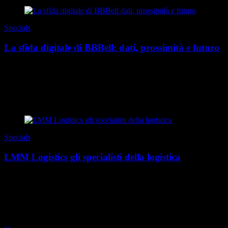
Specials
La sfida digitale di BBBell: dati, prossimità e futuro
Anche se la digitalizzazione è entrata nella vita quotidiana da molti
anni, sia per le persone sia per le imprese, è oggi che la vera
trasformazione sta prendendo forma...
di Redazione
|
Estate 2026
Specials
LMM Logistics gli specialisti della logistica
Ci sono eccellenze che lavorano lontano dai riflettori, realtà
“silenziose” che il grande pubblico raramente percepisce, ma i cui
servizi entrano nella nostra quotid...
di Redazione
|
Estate 2026