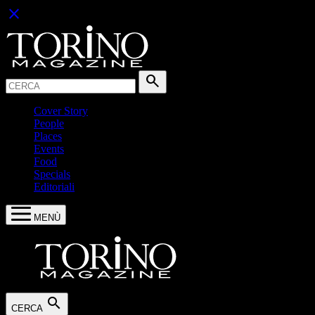
close
Cerca:
search
Cover Story
People
Places
Events
Food
Specials
Editoriali
MENÙ
search
CERCA