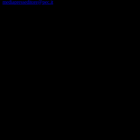
mediapresseditore@pec.it
arrow_upward