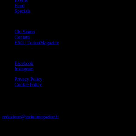
Events
Food
Specials
ABOUT
Chi Siamo
Contatti
ESG | TorinoMagazine
SOCIAL
Facebook
Instagram
Privacy Policy
Cookie Policy
Le foto e i video presenti su www.torinomagazine.it possono essere
stati presi da Internet e quindi valutati di pubblico dominio. Se i
soggetti o gli autori avessero qualcosa in contrario alla
pubblicazione, lo possono segnalare alla redazione (tramite e-mail:
redazione@torinomagazine.it
)
© MEDIAPRESS SRL 2024 – All rights reserved – Corso Palestro,
9 – 10122 TORINO (TO) – P.IVA 12785270013 – Pec: