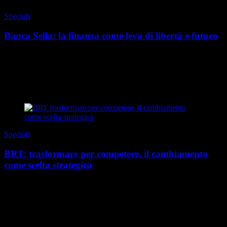
Specials
Banca Sella: la finanza come leva di libertà e futuro
L’indipendenza economica non è più un’opzione, ma una necessità.
In un presente in cui le carriere sono sempre meno lineari, il lavoro
cambia forma e il tempo si d...
di Redazione
|
Estate 2026
Specials
BRT: trasformare per competere, il cambiamento
come scelta strategica
Viviamo in un contesto in cui la stabilità è diventata l’eccezione.
Catene di fornitura globali sempre più complesse, accelerazione
tecnologica, nuove aspettativ...
di Redazione
|
Estate 2026