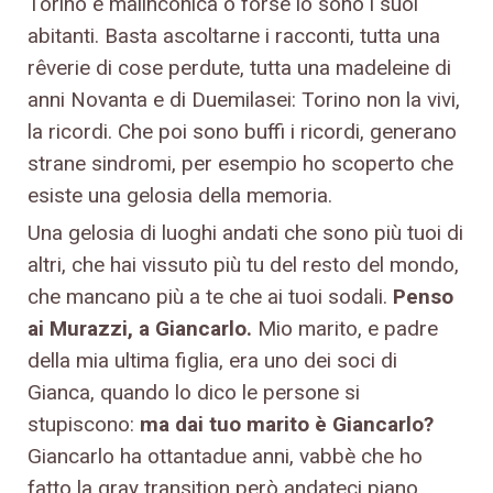
Torino è malinconica o forse lo sono i suoi
abitanti. Basta ascoltarne i racconti, tutta una
rêverie di cose perdute, tutta una madeleine di
anni Novanta e di Duemilasei: Torino non la vivi,
la ricordi. Che poi sono buffi i ricordi, generano
strane sindromi, per esempio ho scoperto che
esiste una gelosia della memoria.
Una gelosia di luoghi andati che sono più tuoi di
altri, che hai vissuto più tu del resto del mondo,
che mancano più a te che ai tuoi sodali.
Penso
ai Murazzi, a Giancarlo.
Mio marito, e padre
della mia ultima figlia, era uno dei soci di
Gianca, quando lo dico le persone si
stupiscono:
ma dai tuo marito è Giancarlo?
Giancarlo ha ottantadue anni, vabbè che ho
fatto la gray transition però andateci piano.