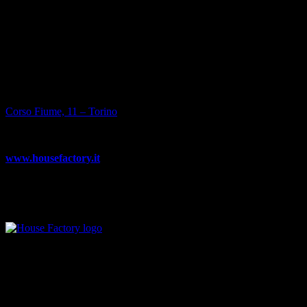
Tra le specializzazioni di House Factory c’è il Green Building:
per andare incontro alla richiesta di aree in cui sviluppare
impianti per le energie rinnovabili, il team offre un servizio di
ricerca lotti terreni e assistenza alle vendite.
HOUSE FACTORY
Corso Fiume, 11 – Torino
Tel. 011.7209050
www.housefactory.it
info@housefactory.it
(foto HOUSE FACTORY e FRANCO BORRELLI)
(Servizio publiredazionale)