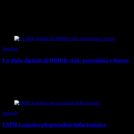
Viviamo in un contesto in cui la stabilità è diventata l’eccezione.
Catene di fornitura globali sempre più complesse, accelerazione
tecnologica, nuove aspettativ...
di Redazione
|
Estate 2026
Specials
La sfida digitale di BBBell: dati, prossimità e futuro
Anche se la digitalizzazione è entrata nella vita quotidiana da molti
anni, sia per le persone sia per le imprese, è oggi che la vera
trasformazione sta prendendo forma...
di Redazione
|
Estate 2026
Specials
LMM Logistics gli specialisti della logistica