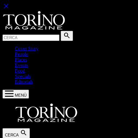
close
Cerca:
search
Cover Story
People
Places
Events
Food
Specials
Editoriali
MENÙ
search
CERCA