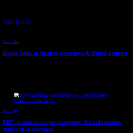
POTREBBE INTERESSARTI ANCHE
VEDI TUTTI +
Specials
Banca Sella: la finanza come leva di libertà e futuro
L’indipendenza economica non è più un’opzione, ma una necessità.
In un presente in cui le carriere sono sempre meno lineari, il lavoro
cambia forma e il tempo si d...
di Redazione
|
Estate 2026
Specials
BRT: trasformare per competere, il cambiamento
come scelta strategica