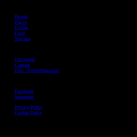
ARGOMENTI
People
Places
Events
Food
Specials
ABOUT
Chi Siamo
Contatti
ESG | TorinoMagazine
SOCIAL
Facebook
Instagram
Privacy Policy
Cookie Policy
Le foto e i video presenti su www.torinomagazine.it possono essere
stati presi da Internet e quindi valutati di pubblico dominio. Se i
soggetti o gli autori avessero qualcosa in contrario alla