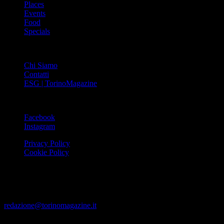
Places
Events
Food
Specials
ABOUT
Chi Siamo
Contatti
ESG | TorinoMagazine
SOCIAL
Facebook
Instagram
Privacy Policy
Cookie Policy
Le foto e i video presenti su www.torinomagazine.it possono essere
stati presi da Internet e quindi valutati di pubblico dominio. Se i
soggetti o gli autori avessero qualcosa in contrario alla
pubblicazione, lo possono segnalare alla redazione (tramite e-mail:
redazione@torinomagazine.it
)
© MEDIAPRESS SRL 2024 – All rights reserved – Corso Palestro,