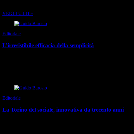
POTREBBE INTERESSARTI ANCHE
VEDI TUTTI +
Editoriale
L’irresistibile efficacia della semplicità
Tempo addietro ebbi il piacere di incontrare a cena Raymond
Peynet, celebre illustratore francese, universalmente noto per i suoi
“fidanzatini”. Tra sorrisi e calici ...
di Guido Barosio
|
Estate 2026
Editoriale
La Torino del sociale, innovativa da trecento anni
A volte, nelle città, non tutto appare in superficie. Ma ci sono
predisposizioni, valori e vocazioni che rappresentano un percorso
ininterrotto; da sempre innovativo, co...