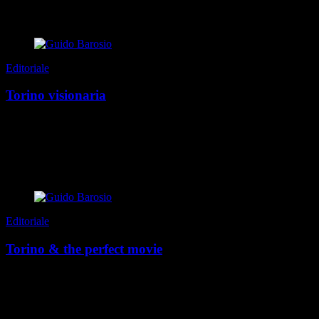
di Guido Barosio
|
Speciale Torino Sociale 2026
Editoriale
Torino visionaria
Roma è la città eterna, custode di un patrimonio artistico e
monumentale unico al mondo. Milano è pragmatica, laboriosa,
organizzata, la più internazionale delle citt...
di Guido Barosio
|
Primavera 2026
Editoriale
Torino & the perfect movie
Estate 2023: Torino Magazine è una delle prime riviste a pubblicare
una cover generata con AI. Precursori, ma anche sperimentatori.
L’impresa non fu agevole, perché �...