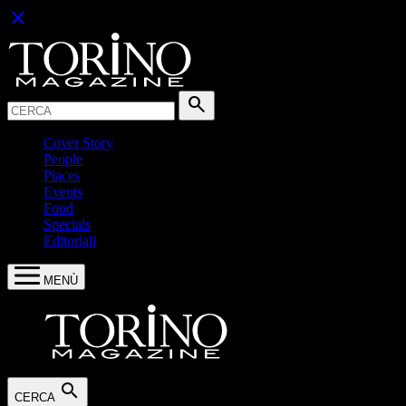
close
Cerca:
search
Cover Story
People
Places
Events
Food
Specials
Editoriali
MENÙ
search
CERCA