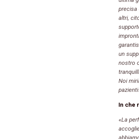
precisa 
altri, c
supporto 
impronta
garanti
un supp
nostro o
tranquil
Noi miri
pazienti
I
n che 
«
La per
accoglie
abbiamo