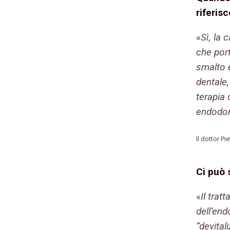
riferisc
«
Sì, la 
che port
smalto e
dentale,
terapia
endodon
Il dottor Pi
Ci può 
«
Il trat
dell’en
“devital