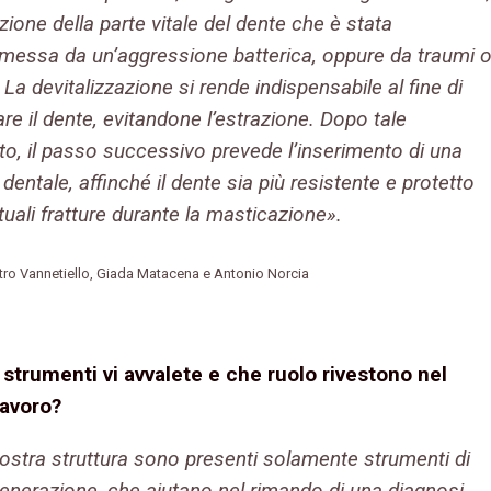
azione della parte vitale del dente che è stata
essa da un’aggressione batterica, oppure da traumi 
. La devitalizzazione si rende indispensabile al fine di
re il dente, evitandone l’estrazione. Dopo tale
to, il passo successivo prevede l’inserimento di una
dentale, affinché il dente sia più resistente e protetto
uali fratture durante la masticazione».
ietro Vannetiello, Giada Matacena e Antonio Norcia
i strumenti vi avvalete e che ruolo rive
stono nel
lavoro?
nostra struttura sono presenti solamente strumenti di
generazione, che aiutano nel rimando di una diagnosi