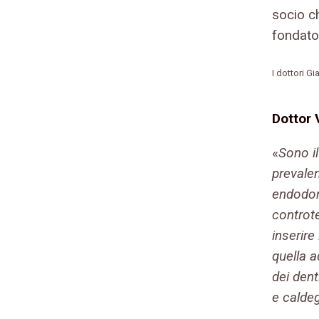
socio c
fondato
I dottori G
Dottor 
«
Sono il
prevalen
endodonz
controte
inserire
quella 
dei dent
e calde