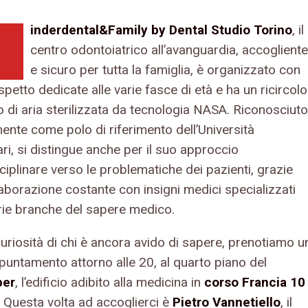
inde
r
dental&Famil
y by Dental Studio
T
orino
, il
centro odontoiatrico all’avanguardia, accogliente
e sicuro per tutta la famiglia, è organizzato con
spetto dedicate alle varie fasce di età e ha un ricircolo
o di aria sterilizzata da tecnologia NASA. Riconosciuto
mente come polo di riferimento dell’Università
ari, si distingue anche per il suo approccio
ciplinare verso le problematiche dei pazienti, grazie
laborazione costante con insigni medici specializzati
arie branche del sapere medico.
uriosità di chi è ancora avido di sapere, prenotiamo u
ppuntamento attorno alle 20, al quarto piano del
ber
, l’edificio adibito alla medicina in
corso Francia 10
. Questa volta ad accoglierci è
Pietro Vannetiello
, il