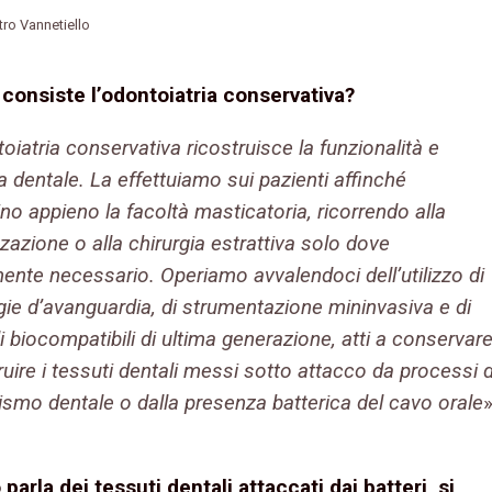
etro Vannetiello
 consiste l’odontoiatria conservativa?
oiatria conservativa ricostruisce la funzionalità e
ca dentale. La effettuiamo sui pazienti affinché
no appieno la facoltà masticatoria, ricorrendo alla
zzazione o alla chirurgia estrattiva solo dove
ente necessario. Operiamo avvalendoci dell’utilizzo di
ie d’avanguardia, di strumentazione mininvasiva e di
i biocompatibili di ultima generazione, atti a conservar
ruire i tessuti dentali messi sotto attacco da processi d
ismo dentale o dalla presenza batterica del cavo orale
»
parla dei tessuti dentali attaccati dai batteri, si