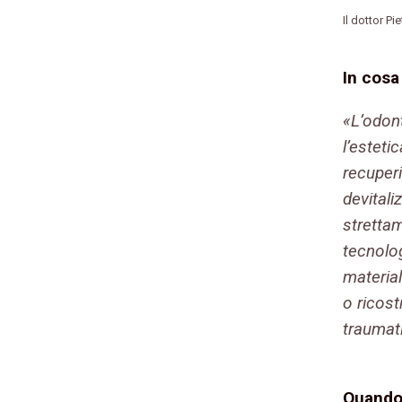
Il dottor Pi
In cosa
«L’odont
l’esteti
recuperi
devitali
strettam
tecnolog
material
o ricost
traumat
Quando 