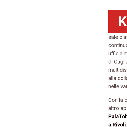
K
sale d’a
continu
ufficial
di Cagli
multidis
alla col
nelle v
Con la c
altro a
PalaTo
a Rivoli