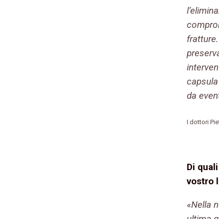
l’elimin
comprom
fratture
preserva
interven
capsula 
da event
I dottori P
Di qual
vostro 
«
Nella 
ultima 