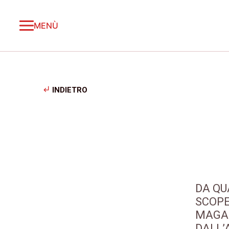
MENÙ
subdirectory_arrow_left
INDIETRO
DA Q
SCOPE
MAGAZ
DALL’