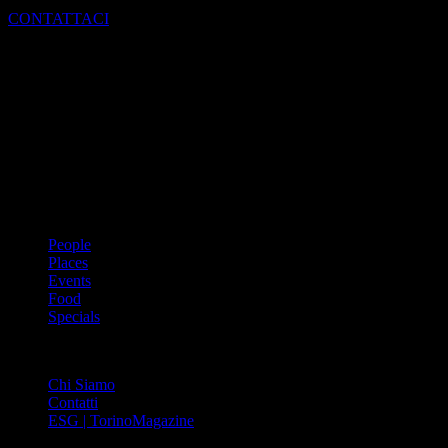
CONTATTACI
Dal 1988 l’enciclopedia periodica della città. Torino Magazine – la
prima rivista metropolitana in Italia – si propone con un format
innovativo che offre interviste, grandi servizi fotografici, spunti di
cultura urbana internazionale, reportage di viaggi, il meglio che
Torino può offrire sul fronte di enogastronomia e moda, shopping ed
arte, glamour ed eventi, cultura ed intrattenimento.
ARGOMENTI
People
Places
Events
Food
Specials
ABOUT
Chi Siamo
Contatti
ESG | TorinoMagazine