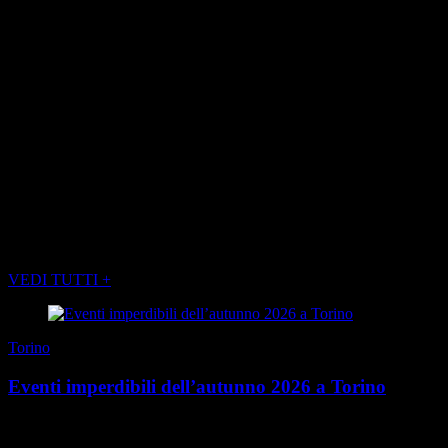
grossa: inizia con Tim Burton, prosegue con i supereroi, porta
Martin Scorsese, semina premi della Mole a leggende del cinema
mondiale, macina presenze e regge l’urto di tumulti che con la
Palestina centrano poco. Nel futuro sembra ci siano grandi sorprese
e non vediamo l’ora.
Museo Egizio 7
L’Egizio è un orgoglio da difendere e valorizzare, sempre. Perché è
il più bel museo sulla cultura egizia del mondo. Però i 200 anni si
festeggiano una volta sola, e volevamo vedere i fuochi d’artificio
che non abbiamo visto. Peccato.
POTREBBE INTERESSARTI ANCHE
VEDI TUTTI +
Torino
Eventi imperdibili dell’autunno 2026 a Torino
È quasi tempo di ombrelloni, mare, spiagge… È soprattutto il
momento di accaparrarsi il nuovo Torino Magazine Estate uscito