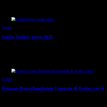
qualche giorno fa in edicola. Ma è anche ...
di Redazione
|
27 luglio 2026
Torino
Guida Torino: estate 2026
Mangiare presto Chi ben comincia è a metà dell’opera, anche
d’estate. Quando vogliamo iniziare una giornata al top, per dolci e
brioches passiamo da Tarì (via Mazz...
di Redazione
|
Estate 2026
Torino
Il nuovo Piano Regolatore Generale di Torino: cos’è
L’ultimo Piano Regolatore Generale della città di Torino veniva
approvato nel 1995, dopo essere stato redatto quattro anni prima da
Augusto Cagnardi e Vittorio Gregott...