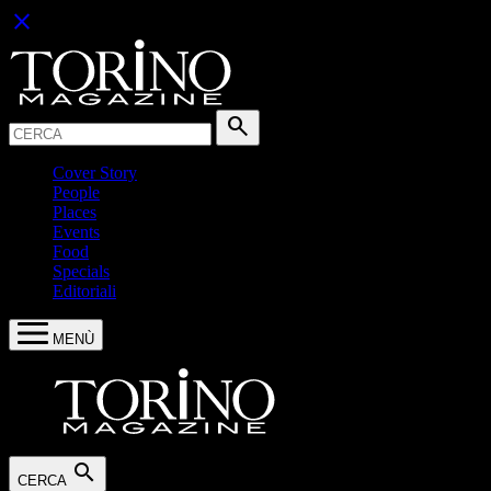
close
Cerca:
search
Cover Story
People
Places
Events
Food
Specials
Editoriali
MENÙ
search
CERCA