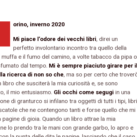
orino, inverno 2020
Mi piace l’odore dei vecchi libri
, direi un
perfetto involontario incontro tra quello della
a muffa e il fumo del camino, a volte tabacco da pipa o
sfumato dal tempo.
Mi è sempre piaciuto girare per i
lla ricerca di non so che
, ma so per certo che trover
n libro che susciterà la mia curiosità e, se sono
to, il mio entusiasmo.
Gli occhi come segugi
in una
ne di granturco si infilano tra oggetti di tutti i tipi, libr
e scatole che ne contengono tanti e forse quello che mi
 pagine di gioia. Quando un libro attrae la mia
one lo prendo tra le mani con grande garbo, lo apro e
con la punta delle dita le pagine, lasciando che il caso