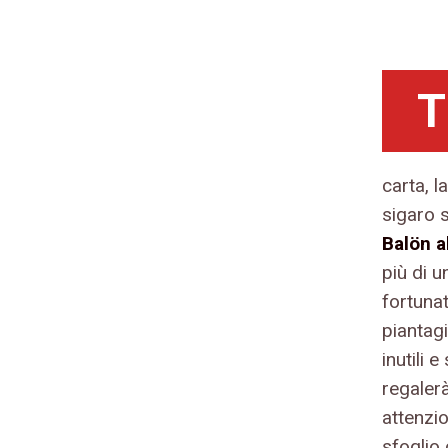
T
carta, l
sigaro 
Balön a
più di u
fortuna
piantagio
inutili 
regalerà
attenzi
sfoglio 