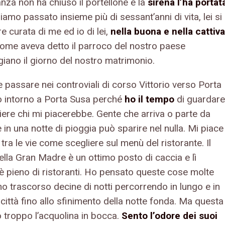
nza non ha chiuso il portellone e la
sirena l’ha portat
iamo passato insieme più di sessant’anni di vita, lei si
 curata di me ed io di lei,
nella buona e nella cattiva
come aveva detto il parroco del nostro paese
igiano il giorno del nostro matrimonio.
 passare nei controviali di corso Vittorio verso Porta
 intorno a Porta Susa perché
ho il tempo
di guardare
iere chi mi piacerebbe. Gente che arriva o parte da
 in una notte di pioggia può sparire nel nulla. Mi piace
tra le vie come scegliere sul menù del ristorante. Il
ella Gran Madre è un ottimo posto di caccia e lì
 è pieno di ristoranti. Ho pensato queste cose molte
ho trascorso decine di notti percorrendo in lungo e in
 città fino allo sfinimento della notte fonda. Ma questa
o troppo l’acquolina in bocca.
Sento l’odore dei suoi