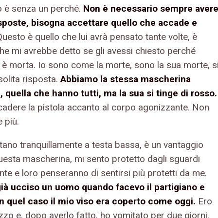
 è senza un perché.
Non è necessario sempre aver
isposte, bisogna accettare quello che accade e
Questo è quello che lui avrà pensato tante volte, è
che mi avrebbe detto se gli avessi chiesto perché
a è morta. Io sono come la morte, sono la sua morte, s
solita risposta.
Abbiamo la stessa mascherina
, quella che hanno tutti, ma la sua si tinge di rosso.
cadere la pistola accanto al corpo agonizzante. Non
 più.
ntano tranquillamente a testa bassa, è un vantaggio
uesta mascherina, mi sento protetto dagli sguardi
nte e loro penseranno di sentirsi più protetti da me.
ià ucciso un uomo quando facevo il partigiano e
n quel caso il mio viso era coperto come oggi.
Ero
zzo e, dopo averlo fatto, ho vomitato per due giorni.