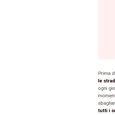
Prima d
le stra
ogni gio
momento
sbaglia
tutti i 