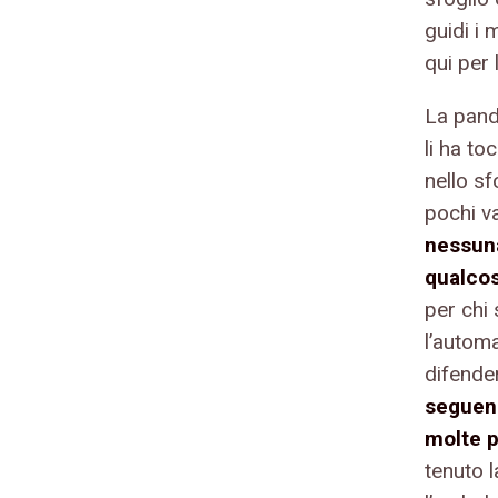
guidi i 
qui per 
La pand
li ha to
nello sf
pochi v
nessuna
qualcos
per chi
l’automa
difende
seguend
molte p
tenuto 