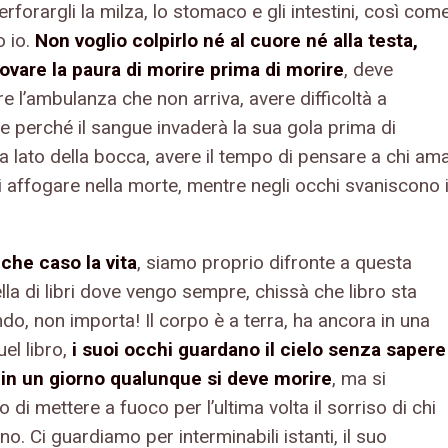
perforargli la milza, lo stomaco e gli intestini, così com
o io.
Non voglio colpirlo né al cuore né alla testa,
ovare la paura di morire prima di morire
, deve
e l’ambulanza che non arriva, avere difficoltà a
e perché il sangue invaderà la sua gola prima di
 a lato della bocca, avere il tempo di pensare a chi am
i affogare nella morte, mentre negli occhi svaniscono 
che caso la vita
, siamo proprio difronte a questa
la di libri dove vengo sempre, chissà che libro sta
do, non importa! Il corpo è a terra, ha ancora in una
el libro,
i suoi occhi guardano il cielo senza sapere
in un giorno qualunque si deve morire
, ma si
 di mettere a fuoco per l’ultima volta il sorriso di chi
o. Ci guardiamo per interminabili istanti, il suo