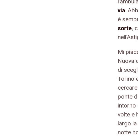
l’ambula
via
. Abb
è sempre
sorte
, 
nell’Ast
Mi piace
Nuova o
di scegl
Torino e
cercare 
ponte d
intorno
volte e 
largo la
notte h