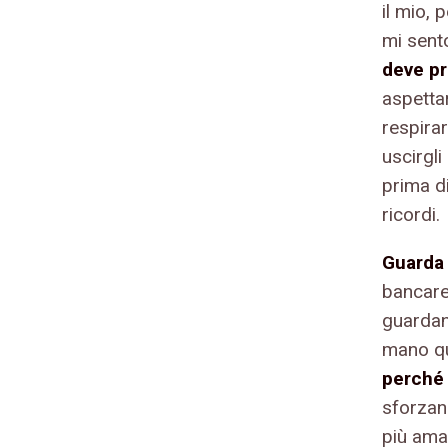
il mio, 
mi sent
deve pr
aspettar
respirar
uscirgli
prima d
ricordi.
Guarda 
bancarel
guardan
mano qu
perché 
sforzano
più aman