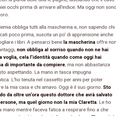
miei occhi prima di arrivare all’indice. Ma oggi non son
loro.
emia obbliga tutti alla mascherina e, non sapendo chi
ccati poco prima, suscita un po’ di apprensione anche
ogliare i libri. A pensarci bene
la mascherina
offre no
antaggi,
non obbliga al sorriso quando non ne hai
 voglia, cela l’identità quando come oggi hai
a di importante da compiere
, ma non abbastanza
 sto aspettando. La mano in tasca impugna
tica. L’ho tenuta nel cassetto per anni per poter
re la mia casa e chi amavo. Oggi è il suo giorno.
Sto
o da oltre un’ora questo dottore che avrà salvato
ersone, ma quel giorno non la mia Claretta
. Le ho
la mano mentre faceva fatica a respirare fino a che