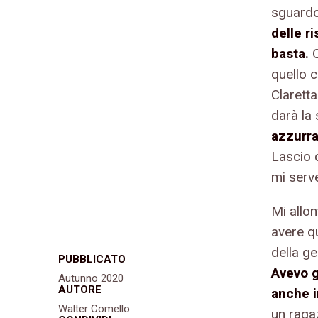
sguardo
delle r
basta.
quello 
Clarett
darà la 
azzurra
Lascio 
mi serve
Mi allo
avere q
della ge
PUBBLICATO
Avevo g
Autunno 2020
AUTORE
anche i
Walter Comello
un raga