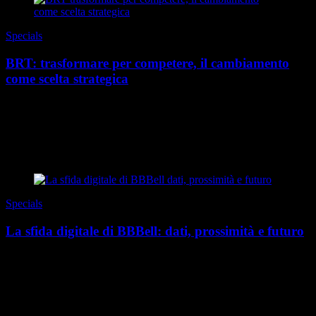
Specials
BRT: trasformare per competere, il cambiamento
come scelta strategica
Viviamo in un contesto in cui la stabilità è diventata l’eccezione.
Catene di fornitura globali sempre più complesse, accelerazione
tecnologica, nuove aspettativ...
di Redazione
|
Estate 2026
Specials
La sfida digitale di BBBell: dati, prossimità e futuro
Anche se la digitalizzazione è entrata nella vita quotidiana da molti
anni, sia per le persone sia per le imprese, è oggi che la vera
trasformazione sta prendendo forma...
di Redazione
|
Estate 2026