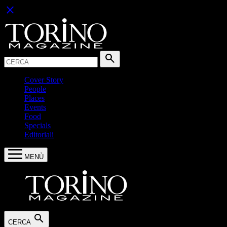
close
Cerca:
search
Cover Story
People
Places
Events
Food
Specials
Editoriali
MENÙ
search
CERCA