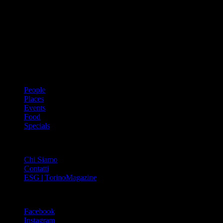
Dal 1988 l’enciclopedia periodica della città. Torino Magazine – la
prima rivista metropolitana in Italia – si propone con un format
innovativo che offre interviste, grandi servizi fotografici, spunti di
cultura urbana internazionale, reportage di viaggi, il meglio che
Torino può offrire sul fronte di enogastronomia e moda, shopping ed
arte, glamour ed eventi, cultura ed intrattenimento.
ARGOMENTI
People
Places
Events
Food
Specials
ABOUT
Chi Siamo
Contatti
ESG | TorinoMagazine
SOCIAL
Facebook
Instagram