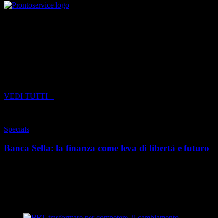
(foto FRANCO BORRELLI e MARCO CARULLI)
(Servizio publiredazionale)
POTREBBE INTERESSARTI ANCHE
VEDI TUTTI +
Specials
Banca Sella: la finanza come leva di libertà e futuro
L’indipendenza economica non è più un’opzione, ma una necessità.
In un presente in cui le carriere sono sempre meno lineari, il lavoro
cambia forma e il tempo si d...
di Redazione
|
Estate 2026