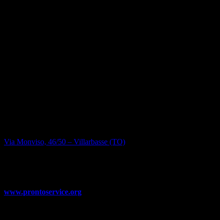
uno dei riferimenti per il
rifornimento di aziende e
professionisti nel settore
alimentare con prodotti di alta
qualità
Fornitura di materie prime di alta qualità per il settore dolciario
e la ristorazione. Una storia nata nel 1995 e che prosegue
ancora oggi.
PRONTOSERVICE
Via Monviso, 46/50 – Villarbasse (TO)
Tel. 011.9509789
info@prontoservice.org
www.prontoservice.org